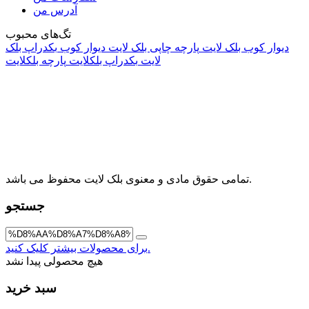
آدرس من
تگ‌های محبوب
دیوار کوب بلک لایت
پارچه چاپی بلک لایت
دیوار کوب
بکدراپ بلک
لایت
بکدراپ بلکلایت
پارچه بلکلایت
راه های ارتباطی
آدرس: تهران، اقدسیه، بزرگراه ارتش، بلوار مژدی، بلوار وثوق،
⁩⁧مجتمع آمال⁩، طبقه اول، واحد16، فروشگاه بلک لایت
info@blacklight.ir
021-88091518
تمامی حقوق مادی و معنوی بلک لایت محفوظ می باشد.
جستجو
برای محصولات بیشتر کلیک کنید.
هیچ محصولی پیدا نشد
سبد خرید