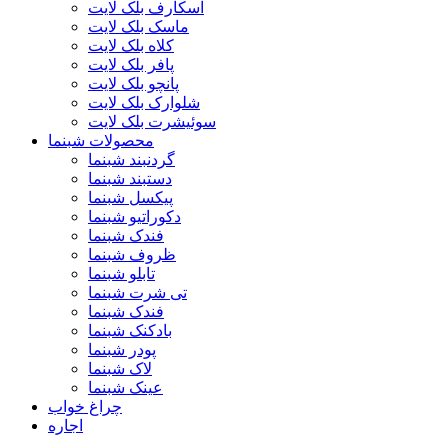
اسکارف بلک لایت
ماسک بلک لایت
کلاه بلک لایت
پافر بلک لایت
پانچو بلک لایت
شلوارک بلک لایت
سوئیشرت بلک لایت
محصولات شبنما
گردنبند شبنما
دستبند شبنما
پیکسل شبنما
دکوراتیو شبنما
فندک شبنما
ظروف شبنما
تابلو شبنما
تی شرت شبنما
فندک شبنما
بادکنک شبنما
پودر شبنما
لاک شبنما
عینک شبنما
چراغ خواب
اجاره