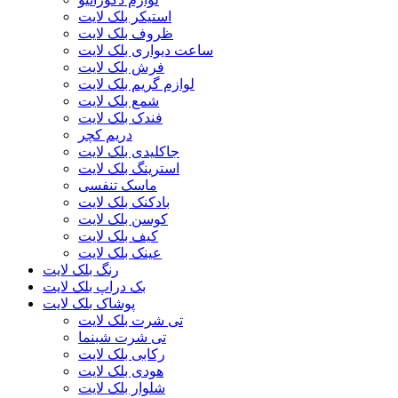
استیکر بلک لایت
ظروف بلک لایت
ساعت دیواری بلک لایت
فرش بلک لایت
لوازم گریم بلک لایت
شمع بلک لایت
فندک بلک لایت
دریم کچر
جاکلیدی بلک لایت
استرینگ بلک لایت
ماسک تنفسی
بادکنک بلک لایت
کوسن بلک لایت
کیف بلک لایت
عینک بلک لایت
رنگ بلک لایت
بک دراپ بلک لایت
پوشاک بلک لایت
تی شرت بلک لایت
تی شرت شبنما
رکابی بلک لایت
هودی بلک لایت
شلوار بلک لایت