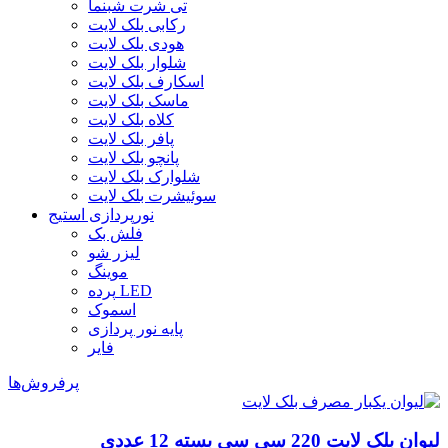
تی شرت شبنما
رکابی بلک لایت
هودی بلک لایت
شلوار بلک لایت
اسکارف بلک لایت
ماسک بلک لایت
کلاه بلک لایت
پافر بلک لایت
پانچو بلک لایت
شلوارک بلک لایت
سوئیشرت بلک لایت
نورپردازی استیج
فلش بک
لیزر شو
موینگ
پرده LED
اسموک
پایه نور پردازی
فایر
پرفروش‌ها
لیوان بلک لایت 220 سی سی بسته 12 عددی