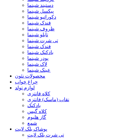
دستبند شبنما
پیکسل شبنما
دکوراتیو شبنما
فندک شبنما
ظروف شبنما
تابلو شبنما
تی شرت شبنما
فندک شبنما
بادکنک شبنما
پودر شبنما
لاک شبنما
عینک شبنما
محصولات نئون
چراغ خواب
لوازم تولد
کلاه فانتزی
نقاب (ماسک) فانتزی
بادکنک
کلاه گیس
گاز هلیوم
شمع
پوشاک بلک لایت
تی شرت بلک لایت