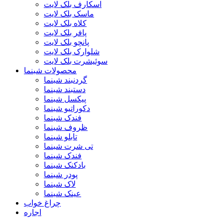
اسکارف بلک لایت
ماسک بلک لایت
کلاه بلک لایت
پافر بلک لایت
پانچو بلک لایت
شلوارک بلک لایت
سوئیشرت بلک لایت
محصولات شبنما
گردنبند شبنما
دستبند شبنما
پیکسل شبنما
دکوراتیو شبنما
فندک شبنما
ظروف شبنما
تابلو شبنما
تی شرت شبنما
فندک شبنما
بادکنک شبنما
پودر شبنما
لاک شبنما
عینک شبنما
چراغ خواب
اجاره