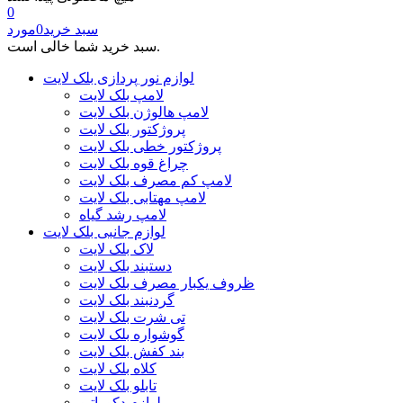
0
سبد خرید
0
مورد
سبد خرید شما خالی است.
لوازم نور پردازی بلک لایت
لامپ بلک لایت
لامپ هالوژن بلک لایت
پروژکتور بلک لایت
پروژکتور خطی بلک لایت
چراغ قوه بلک لایت
لامپ کم مصرف بلک لایت
لامپ مهتابی بلک لایت
لامپ رشد گیاه
لوازم جانبی بلک لایت
لاک بلک لایت
دستبند بلک لایت
ظروف یکبار مصرف بلک لایت
گردنبند بلک لایت
تی شرت بلک لایت
گوشواره بلک لایت
بند کفش بلک لایت
کلاه بلک لایت
تابلو بلک لایت
لوازم دکوراتیو