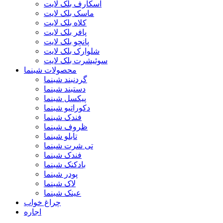
اسکارف بلک لایت
ماسک بلک لایت
کلاه بلک لایت
پافر بلک لایت
پانچو بلک لایت
شلوارک بلک لایت
سوئیشرت بلک لایت
محصولات شبنما
گردنبند شبنما
دستبند شبنما
پیکسل شبنما
دکوراتیو شبنما
فندک شبنما
ظروف شبنما
تابلو شبنما
تی شرت شبنما
فندک شبنما
بادکنک شبنما
پودر شبنما
لاک شبنما
عینک شبنما
چراغ خواب
اجاره