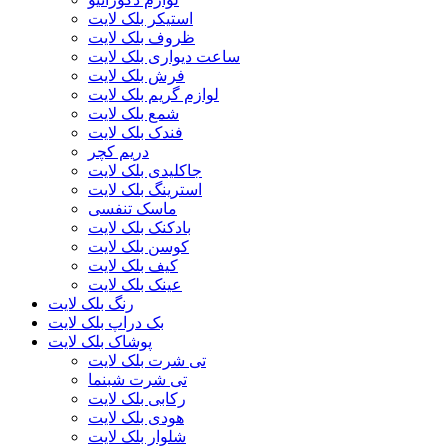
استیکر بلک لایت
ظروف بلک لایت
ساعت دیواری بلک لایت
فرش بلک لایت
لوازم گریم بلک لایت
شمع بلک لایت
فندک بلک لایت
دریم کچر
جاکلیدی بلک لایت
استرینگ بلک لایت
ماسک تنفسی
بادکنک بلک لایت
کوسن بلک لایت
کیف بلک لایت
عینک بلک لایت
رنگ بلک لایت
بک دراپ بلک لایت
پوشاک بلک لایت
تی شرت بلک لایت
تی شرت شبنما
رکابی بلک لایت
هودی بلک لایت
شلوار بلک لایت