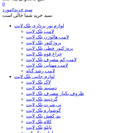
0
سبد خرید
0
مورد
سبد خرید شما خالی است.
لوازم نور پردازی بلک لایت
لامپ بلک لایت
لامپ هالوژن بلک لایت
پروژکتور بلک لایت
پروژکتور خطی بلک لایت
چراغ قوه بلک لایت
لامپ کم مصرف بلک لایت
لامپ مهتابی بلک لایت
لامپ رشد گیاه
لوازم جانبی بلک لایت
لاک بلک لایت
دستبند بلک لایت
ظروف یکبار مصرف بلک لایت
گردنبند بلک لایت
تی شرت بلک لایت
گوشواره بلک لایت
بند کفش بلک لایت
کلاه بلک لایت
تابلو بلک لایت
لوازم دکوراتیو