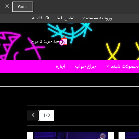
×
Got it
ورود به سیستم
تماس با ما
مقایسه
سبد خرید
0
مورد
0
حصولات شبنما
چراغ خواب
اجاره
بعدی
1/8