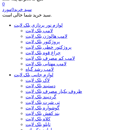
0
سبد خرید
0
مورد
سبد خرید شما خالی است.
لوازم نور پردازی بلک لایت
لامپ بلک لایت
لامپ هالوژن بلک لایت
پروژکتور بلک لایت
پروژکتور خطی بلک لایت
چراغ قوه بلک لایت
لامپ کم مصرف بلک لایت
لامپ مهتابی بلک لایت
لامپ رشد گیاه
لوازم جانبی بلک لایت
لاک بلک لایت
دستبند بلک لایت
ظروف یکبار مصرف بلک لایت
گردنبند بلک لایت
تی شرت بلک لایت
گوشواره بلک لایت
بند کفش بلک لایت
کلاه بلک لایت
تابلو بلک لایت
لوازم دکوراتیو