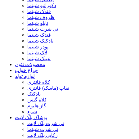
دکوراتیو شبنما
فندک شبنما
ظروف شبنما
تابلو شبنما
تی شرت شبنما
فندک شبنما
بادکنک شبنما
پودر شبنما
لاک شبنما
عینک شبنما
محصولات نئون
چراغ خواب
لوازم تولد
کلاه فانتزی
نقاب (ماسک) فانتزی
بادکنک
کلاه گیس
گاز هلیوم
شمع
پوشاک بلک لایت
تی شرت بلک لایت
تی شرت شبنما
رکابی بلک لایت