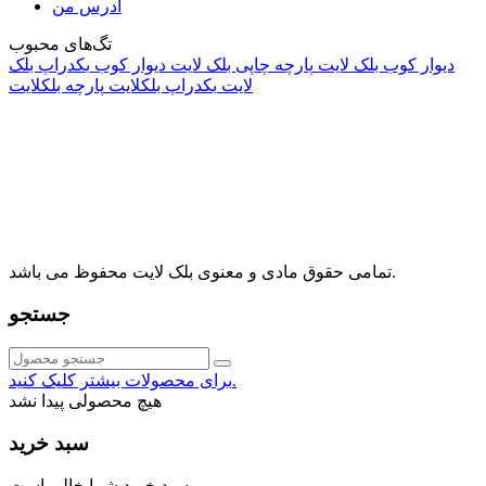
آدرس من
تگ‌های محبوب
دیوار کوب بلک لایت
پارچه چاپی بلک لایت
دیوار کوب
بکدراپ بلک
لایت
بکدراپ بلکلایت
پارچه بلکلایت
راه های ارتباطی
آدرس: تهران، اقدسیه، بزرگراه ارتش، بلوار مژدی، بلوار وثوق،
⁩⁧مجتمع آمال⁩، طبقه اول، واحد16، فروشگاه بلک لایت
info@blacklight.ir
021-88091518
تمامی حقوق مادی و معنوی بلک لایت محفوظ می باشد.
جستجو
برای محصولات بیشتر کلیک کنید.
هیچ محصولی پیدا نشد
سبد خرید
سبد خرید شما خالی است.