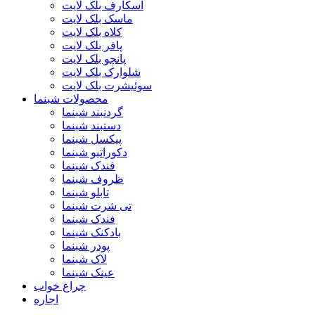
اسکارف بلک لایت
ماسک بلک لایت
کلاه بلک لایت
پافر بلک لایت
پانچو بلک لایت
شلوارک بلک لایت
سوئیشرت بلک لایت
محصولات شبنما
گردنبند شبنما
دستبند شبنما
پیکسل شبنما
دکوراتیو شبنما
فندک شبنما
ظروف شبنما
تابلو شبنما
تی شرت شبنما
فندک شبنما
بادکنک شبنما
پودر شبنما
لاک شبنما
عینک شبنما
چراغ خواب
اجاره