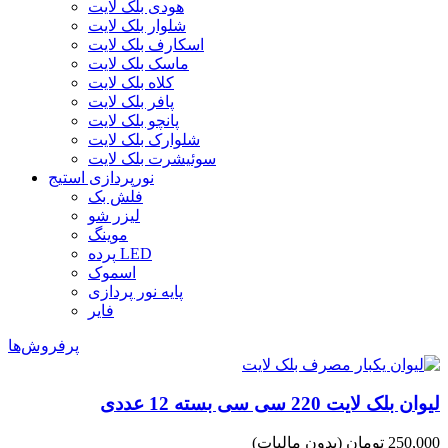
هودی بلک لایت
شلوار بلک لایت
اسکارف بلک لایت
ماسک بلک لایت
کلاه بلک لایت
پافر بلک لایت
پانچو بلک لایت
شلوارک بلک لایت
سوئیشرت بلک لایت
نورپردازی استیج
فلش بک
لیزر شو
موینگ
پرده LED
اسموک
پایه نور پردازی
فایر
پرفروش‌ها
لیوان بلک لایت 220 سی سی بسته 12 عددی
250,000 تومان
(بدون مالیات)