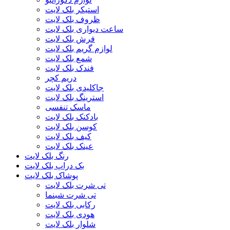
استیکر بلک لایت
ظروف بلک لایت
ساعت دیواری بلک لایت
فرش بلک لایت
لوازم گریم بلک لایت
شمع بلک لایت
فندک بلک لایت
دریم کچر
جاکلیدی بلک لایت
استرینگ بلک لایت
ماسک تنفسی
بادکنک بلک لایت
کوسن بلک لایت
کیف بلک لایت
عینک بلک لایت
رنگ بلک لایت
بک دراپ بلک لایت
پوشاک بلک لایت
تی شرت بلک لایت
تی شرت شبنما
رکابی بلک لایت
هودی بلک لایت
شلوار بلک لایت