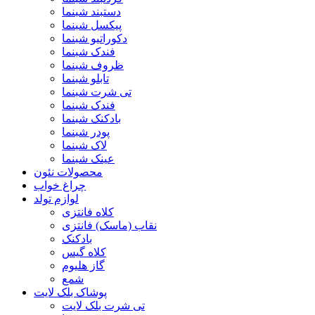
دستبند شبنما
پیکسل شبنما
دکوراتیو شبنما
فندک شبنما
ظروف شبنما
تابلو شبنما
تی شرت شبنما
فندک شبنما
بادکنک شبنما
پودر شبنما
لاک شبنما
عینک شبنما
محصولات نئون
چراغ خواب
لوازم تولد
کلاه فانتزی
نقاب (ماسک) فانتزی
بادکنک
کلاه گیس
گاز هلیوم
شمع
پوشاک بلک لایت
تی شرت بلک لایت