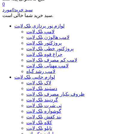
0
سبد خرید
0
مورد
سبد خرید شما خالی است.
لوازم نور پردازی بلک لایت
لامپ بلک لایت
لامپ هالوژن بلک لایت
پروژکتور بلک لایت
پروژکتور خطی بلک لایت
چراغ قوه بلک لایت
لامپ کم مصرف بلک لایت
لامپ مهتابی بلک لایت
لامپ رشد گیاه
لوازم جانبی بلک لایت
لاک بلک لایت
دستبند بلک لایت
ظروف یکبار مصرف بلک لایت
گردنبند بلک لایت
تی شرت بلک لایت
گوشواره بلک لایت
بند کفش بلک لایت
کلاه بلک لایت
تابلو بلک لایت
لوازم دکوراتیو