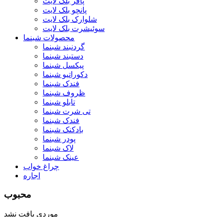
پافر بلک لایت
پانچو بلک لایت
شلوارک بلک لایت
سوئیشرت بلک لایت
محصولات شبنما
گردنبند شبنما
دستبند شبنما
پیکسل شبنما
دکوراتیو شبنما
فندک شبنما
ظروف شبنما
تابلو شبنما
تی شرت شبنما
فندک شبنما
بادکنک شبنما
پودر شبنما
لاک شبنما
عینک شبنما
چراغ خواب
اجاره
محبوب
موردی یافت نشد