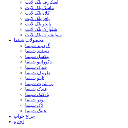
اسکارف بلک لایت
ماسک بلک لایت
کلاه بلک لایت
پافر بلک لایت
پانچو بلک لایت
شلوارک بلک لایت
سوئیشرت بلک لایت
محصولات شبنما
گردنبند شبنما
دستبند شبنما
پیکسل شبنما
دکوراتیو شبنما
فندک شبنما
ظروف شبنما
تابلو شبنما
تی شرت شبنما
فندک شبنما
بادکنک شبنما
پودر شبنما
لاک شبنما
عینک شبنما
چراغ خواب
اجاره