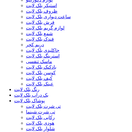
استیکر بلک لایت
ظروف بلک لایت
ساعت دیواری بلک لایت
فرش بلک لایت
لوازم گریم بلک لایت
شمع بلک لایت
فندک بلک لایت
دریم کچر
جاکلیدی بلک لایت
استرینگ بلک لایت
ماسک تنفسی
بادکنک بلک لایت
کوسن بلک لایت
کیف بلک لایت
عینک بلک لایت
رنگ بلک لایت
بک دراپ بلک لایت
پوشاک بلک لایت
تی شرت بلک لایت
تی شرت شبنما
رکابی بلک لایت
هودی بلک لایت
شلوار بلک لایت