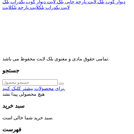
دیوار کوب بلک لایت
پارچه چاپی بلک لایت
دیوار کوب
بکدراپ بلک
لایت
بکدراپ بلکلایت
پارچه بلکلایت
راه های ارتباطی
آدرس: تهران، اقدسیه، بزرگراه ارتش، بلوار مژدی، بلوار وثوق،
⁩⁧مجتمع آمال⁩، طبقه اول، واحد16، فروشگاه بلک لایت
info@blacklight.ir
021-88091518
تمامی حقوق مادی و معنوی بلک لایت محفوظ می باشد.
جستجو
برای محصولات بیشتر کلیک کنید.
هیچ محصولی پیدا نشد
سبد خرید
سبد خرید شما خالی است.
فهرست