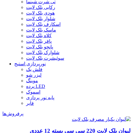
تی شرت شبنما
رکابی بلک لایت
هودی بلک لایت
شلوار بلک لایت
اسکارف بلک لایت
ماسک بلک لایت
کلاه بلک لایت
پافر بلک لایت
پانچو بلک لایت
شلوارک بلک لایت
سوئیشرت بلک لایت
نورپردازی استیج
فلش بک
لیزر شو
موینگ
پرده LED
اسموک
پایه نور پردازی
فایر
پرفروش‌ها
لیوان بلک لایت 220 سی سی بسته 12 عددی