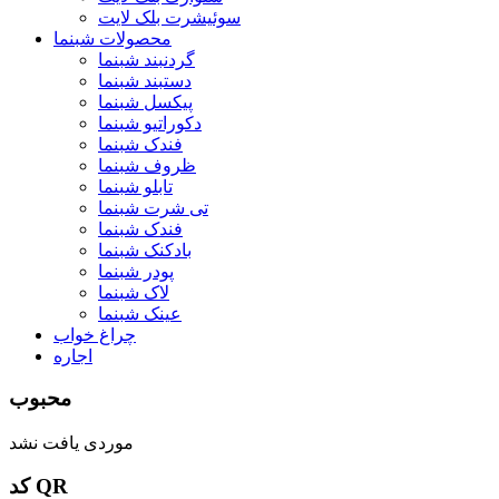
سوئیشرت بلک لایت
محصولات شبنما
گردنبند شبنما
دستبند شبنما
پیکسل شبنما
دکوراتیو شبنما
فندک شبنما
ظروف شبنما
تابلو شبنما
تی شرت شبنما
فندک شبنما
بادکنک شبنما
پودر شبنما
لاک شبنما
عینک شبنما
چراغ خواب
اجاره
محبوب
موردی یافت نشد
کد QR