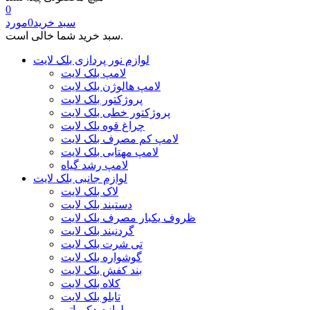
0
سبد خرید
0
مورد
سبد خرید شما خالی است.
لوازم نور پردازی بلک لایت
لامپ بلک لایت
لامپ هالوژن بلک لایت
پروژکتور بلک لایت
پروژکتور خطی بلک لایت
چراغ قوه بلک لایت
لامپ کم مصرف بلک لایت
لامپ مهتابی بلک لایت
لامپ رشد گیاه
لوازم جانبی بلک لایت
لاک بلک لایت
دستبند بلک لایت
ظروف یکبار مصرف بلک لایت
گردنبند بلک لایت
تی شرت بلک لایت
گوشواره بلک لایت
بند کفش بلک لایت
کلاه بلک لایت
تابلو بلک لایت
لوازم دکوراتیو