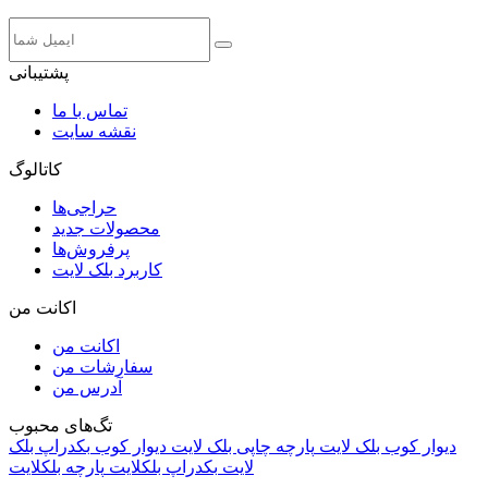
پشتیبانی
تماس با ما
نقشه سایت
کاتالوگ
حراجی‌ها
محصولات جدید
پرفروش‌ها
کاربرد بلک لایت
اکانت من
اکانت من
سفارشات من
آدرس من
تگ‌های محبوب
دیوار کوب بلک لایت
پارچه چاپی بلک لایت
دیوار کوب
بکدراپ بلک
لایت
بکدراپ بلکلایت
پارچه بلکلایت
راه های ارتباطی