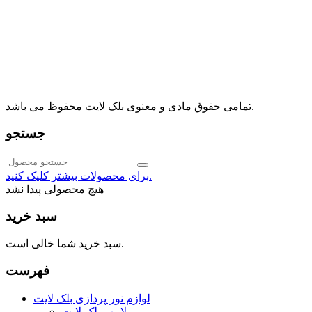
آدرس: تهران، اقدسیه، بزرگراه ارتش، بلوار مژدی، بلوار وثوق،
⁩⁧مجتمع آمال⁩، طبقه اول، واحد16، فروشگاه بلک لایت
info@blacklight.ir
021-88091518
تمامی حقوق مادی و معنوی بلک لایت محفوظ می باشد.
جستجو
برای محصولات بیشتر کلیک کنید.
هیچ محصولی پیدا نشد
سبد خرید
سبد خرید شما خالی است.
فهرست
لوازم نور پردازی بلک لایت
لامپ بلک لایت