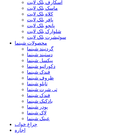
اسکارف بلک لایت
ماسک بلک لایت
کلاه بلک لایت
پافر بلک لایت
پانچو بلک لایت
شلوارک بلک لایت
سوئیشرت بلک لایت
محصولات شبنما
گردنبند شبنما
دستبند شبنما
پیکسل شبنما
دکوراتیو شبنما
فندک شبنما
ظروف شبنما
تابلو شبنما
تی شرت شبنما
فندک شبنما
بادکنک شبنما
پودر شبنما
لاک شبنما
عینک شبنما
چراغ خواب
اجاره