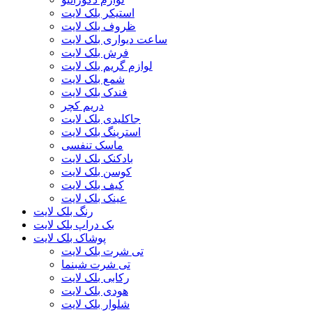
استیکر بلک لایت
ظروف بلک لایت
ساعت دیواری بلک لایت
فرش بلک لایت
لوازم گریم بلک لایت
شمع بلک لایت
فندک بلک لایت
دریم کچر
جاکلیدی بلک لایت
استرینگ بلک لایت
ماسک تنفسی
بادکنک بلک لایت
کوسن بلک لایت
کیف بلک لایت
عینک بلک لایت
رنگ بلک لایت
بک دراپ بلک لایت
پوشاک بلک لایت
تی شرت بلک لایت
تی شرت شبنما
رکابی بلک لایت
هودی بلک لایت
شلوار بلک لایت