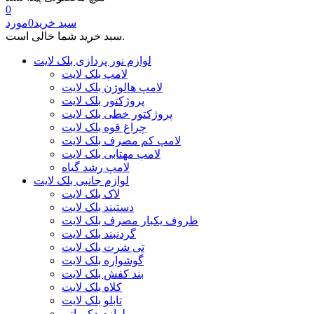
0
سبد خرید
0
مورد
سبد خرید شما خالی است.
لوازم نور پردازی بلک لایت
لامپ بلک لایت
لامپ هالوژن بلک لایت
پروژکتور بلک لایت
پروژکتور خطی بلک لایت
چراغ قوه بلک لایت
لامپ کم مصرف بلک لایت
لامپ مهتابی بلک لایت
لامپ رشد گیاه
لوازم جانبی بلک لایت
لاک بلک لایت
دستبند بلک لایت
ظروف یکبار مصرف بلک لایت
گردنبند بلک لایت
تی شرت بلک لایت
گوشواره بلک لایت
بند کفش بلک لایت
کلاه بلک لایت
تابلو بلک لایت
لوازم دکوراتیو