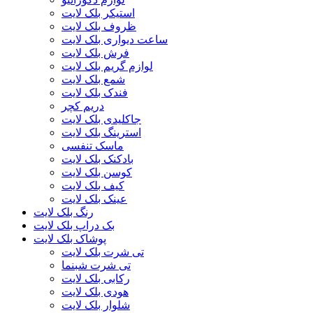
استیکر بلک لایت
ظروف بلک لایت
ساعت دیواری بلک لایت
فرش بلک لایت
لوازم گریم بلک لایت
شمع بلک لایت
فندک بلک لایت
دریم کچر
جاکلیدی بلک لایت
استرینگ بلک لایت
ماسک تنفسی
بادکنک بلک لایت
کوسن بلک لایت
کیف بلک لایت
عینک بلک لایت
رنگ بلک لایت
بک دراپ بلک لایت
پوشاک بلک لایت
تی شرت بلک لایت
تی شرت شبنما
رکابی بلک لایت
هودی بلک لایت
شلوار بلک لایت