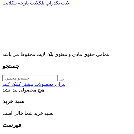
لایت
بکدراپ بلکلایت
پارچه بلکلایت
راه های ارتباطی
آدرس: تهران، اقدسیه، بزرگراه ارتش، بلوار مژدی، بلوار وثوق،
⁩⁧مجتمع آمال⁩، طبقه اول، واحد16، فروشگاه بلک لایت
info@blacklight.ir
021-88091518
تمامی حقوق مادی و معنوی بلک لایت محفوظ می باشد.
جستجو
برای محصولات بیشتر کلیک کنید.
هیچ محصولی پیدا نشد
سبد خرید
سبد خرید شما خالی است.
فهرست