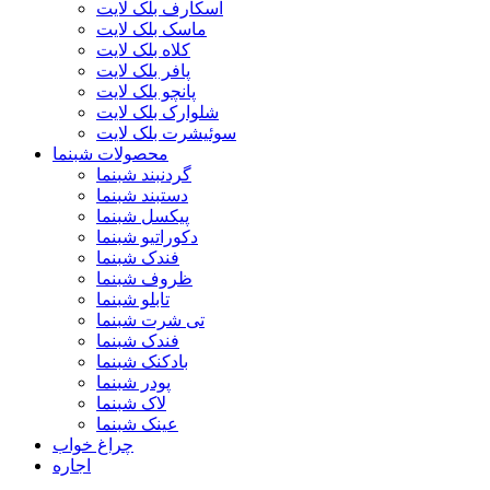
اسکارف بلک لایت
ماسک بلک لایت
کلاه بلک لایت
پافر بلک لایت
پانچو بلک لایت
شلوارک بلک لایت
سوئیشرت بلک لایت
محصولات شبنما
گردنبند شبنما
دستبند شبنما
پیکسل شبنما
دکوراتیو شبنما
فندک شبنما
ظروف شبنما
تابلو شبنما
تی شرت شبنما
فندک شبنما
بادکنک شبنما
پودر شبنما
لاک شبنما
عینک شبنما
چراغ خواب
اجاره