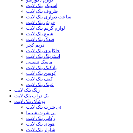
استیکر بلک لایت
ظروف بلک لایت
ساعت دیواری بلک لایت
فرش بلک لایت
لوازم گریم بلک لایت
شمع بلک لایت
فندک بلک لایت
دریم کچر
جاکلیدی بلک لایت
استرینگ بلک لایت
ماسک تنفسی
بادکنک بلک لایت
کوسن بلک لایت
کیف بلک لایت
عینک بلک لایت
رنگ بلک لایت
بک دراپ بلک لایت
پوشاک بلک لایت
تی شرت بلک لایت
تی شرت شبنما
رکابی بلک لایت
هودی بلک لایت
شلوار بلک لایت