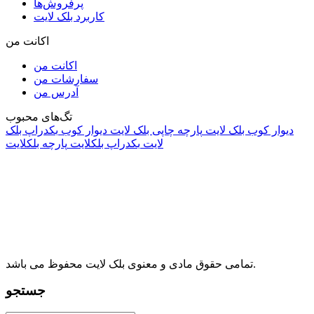
پرفروش‌ها
کاربرد بلک لایت
اکانت من
اکانت من
سفارشات من
آدرس من
تگ‌های محبوب
دیوار کوب بلک لایت
پارچه چاپی بلک لایت
دیوار کوب
بکدراپ بلک
لایت
بکدراپ بلکلایت
پارچه بلکلایت
راه های ارتباطی
آدرس: تهران، اقدسیه، بزرگراه ارتش، بلوار مژدی، بلوار وثوق،
⁩⁧مجتمع آمال⁩، طبقه اول، واحد16، فروشگاه بلک لایت
info@blacklight.ir
021-88091518
تمامی حقوق مادی و معنوی بلک لایت محفوظ می باشد.
جستجو