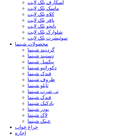
اسکارف بلک لایت
ماسک بلک لایت
کلاه بلک لایت
پافر بلک لایت
پانچو بلک لایت
شلوارک بلک لایت
سوئیشرت بلک لایت
محصولات شبنما
گردنبند شبنما
دستبند شبنما
پیکسل شبنما
دکوراتیو شبنما
فندک شبنما
ظروف شبنما
تابلو شبنما
تی شرت شبنما
فندک شبنما
بادکنک شبنما
پودر شبنما
لاک شبنما
عینک شبنما
چراغ خواب
اجاره