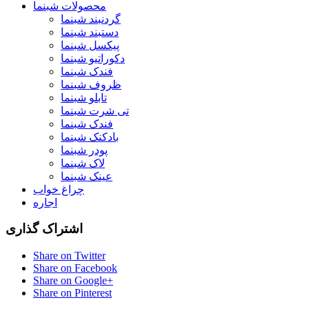
محصولات شبنما
گردنبند شبنما
دستبند شبنما
پیکسل شبنما
دکوراتیو شبنما
فندک شبنما
ظروف شبنما
تابلو شبنما
تی شرت شبنما
فندک شبنما
بادکنک شبنما
پودر شبنما
لاک شبنما
عینک شبنما
چراغ خواب
اجاره
اشتراک گذاری
Share on Twitter
Share on Facebook
Share on Google+
Share on Pinterest