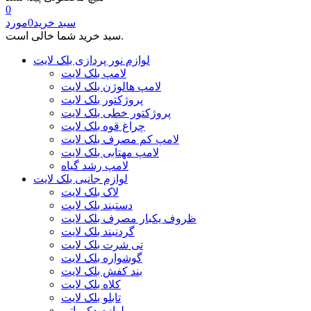
0
سبد خرید
0
مورد
سبد خرید شما خالی است.
لوازم نور پردازی بلک لایت
لامپ بلک لایت
لامپ هالوژن بلک لایت
پروژکتور بلک لایت
پروژکتور خطی بلک لایت
چراغ قوه بلک لایت
لامپ کم مصرف بلک لایت
لامپ مهتابی بلک لایت
لامپ رشد گیاه
لوازم جانبی بلک لایت
لاک بلک لایت
دستبند بلک لایت
ظروف یکبار مصرف بلک لایت
گردنبند بلک لایت
تی شرت بلک لایت
گوشواره بلک لایت
بند کفش بلک لایت
کلاه بلک لایت
تابلو بلک لایت
لوازم دکوراتیو