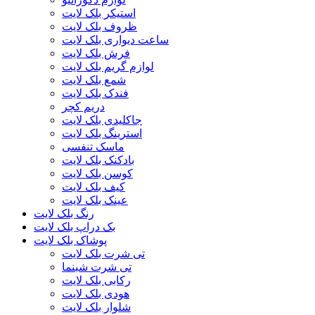
استیکر بلک لایت
ظروف بلک لایت
ساعت دیواری بلک لایت
فرش بلک لایت
لوازم گریم بلک لایت
شمع بلک لایت
فندک بلک لایت
دریم کچر
جاکلیدی بلک لایت
استرینگ بلک لایت
ماسک تنفسی
بادکنک بلک لایت
کوسن بلک لایت
کیف بلک لایت
عینک بلک لایت
رنگ بلک لایت
بک دراپ بلک لایت
پوشاک بلک لایت
تی شرت بلک لایت
تی شرت شبنما
رکابی بلک لایت
هودی بلک لایت
شلوار بلک لایت