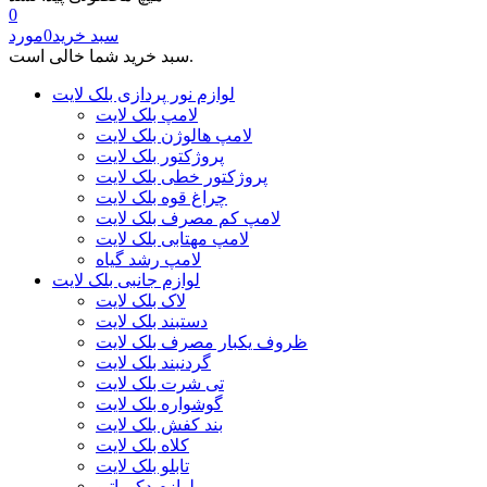
0
سبد خرید
0
مورد
سبد خرید شما خالی است.
لوازم نور پردازی بلک لایت
لامپ بلک لایت
لامپ هالوژن بلک لایت
پروژکتور بلک لایت
پروژکتور خطی بلک لایت
چراغ قوه بلک لایت
لامپ کم مصرف بلک لایت
لامپ مهتابی بلک لایت
لامپ رشد گیاه
لوازم جانبی بلک لایت
لاک بلک لایت
دستبند بلک لایت
ظروف یکبار مصرف بلک لایت
گردنبند بلک لایت
تی شرت بلک لایت
گوشواره بلک لایت
بند کفش بلک لایت
کلاه بلک لایت
تابلو بلک لایت
لوازم دکوراتیو