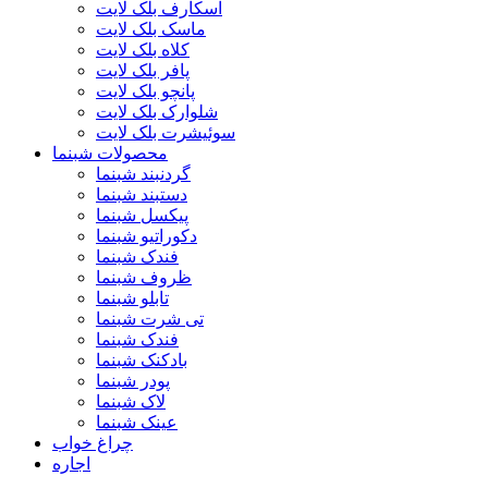
اسکارف بلک لایت
ماسک بلک لایت
کلاه بلک لایت
پافر بلک لایت
پانچو بلک لایت
شلوارک بلک لایت
سوئیشرت بلک لایت
محصولات شبنما
گردنبند شبنما
دستبند شبنما
پیکسل شبنما
دکوراتیو شبنما
فندک شبنما
ظروف شبنما
تابلو شبنما
تی شرت شبنما
فندک شبنما
بادکنک شبنما
پودر شبنما
لاک شبنما
عینک شبنما
چراغ خواب
اجاره