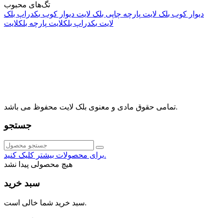
تگ‌های محبوب
دیوار کوب بلک لایت
پارچه چاپی بلک لایت
دیوار کوب
بکدراپ بلک
لایت
بکدراپ بلکلایت
پارچه بلکلایت
راه های ارتباطی
آدرس: تهران، اقدسیه، بزرگراه ارتش، بلوار مژدی، بلوار وثوق،
⁩⁧مجتمع آمال⁩، طبقه اول، واحد16، فروشگاه بلک لایت
info@blacklight.ir
021-88091518
تمامی حقوق مادی و معنوی بلک لایت محفوظ می باشد.
جستجو
برای محصولات بیشتر کلیک کنید.
هیچ محصولی پیدا نشد
سبد خرید
سبد خرید شما خالی است.