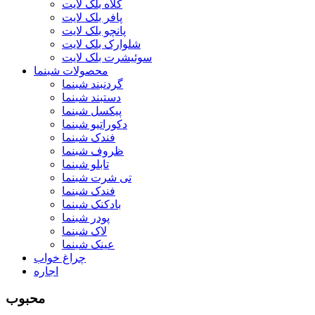
کلاه بلک لایت
پافر بلک لایت
پانچو بلک لایت
شلوارک بلک لایت
سوئیشرت بلک لایت
محصولات شبنما
گردنبند شبنما
دستبند شبنما
پیکسل شبنما
دکوراتیو شبنما
فندک شبنما
ظروف شبنما
تابلو شبنما
تی شرت شبنما
فندک شبنما
بادکنک شبنما
پودر شبنما
لاک شبنما
عینک شبنما
چراغ خواب
اجاره
محبوب