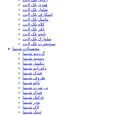
هودی بلک لایت
شلوار بلک لایت
اسکارف بلک لایت
ماسک بلک لایت
کلاه بلک لایت
پافر بلک لایت
پانچو بلک لایت
شلوارک بلک لایت
سوئیشرت بلک لایت
محصولات شبنما
گردنبند شبنما
دستبند شبنما
پیکسل شبنما
دکوراتیو شبنما
فندک شبنما
ظروف شبنما
تابلو شبنما
تی شرت شبنما
فندک شبنما
بادکنک شبنما
پودر شبنما
لاک شبنما
عینک شبنما