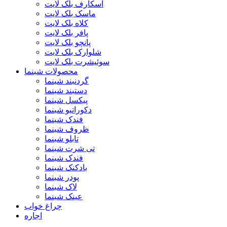
اسکارف بلک لایت
ماسک بلک لایت
کلاه بلک لایت
پافر بلک لایت
پانچو بلک لایت
شلوارک بلک لایت
سوئیشرت بلک لایت
محصولات شبنما
گردنبند شبنما
دستبند شبنما
پیکسل شبنما
دکوراتیو شبنما
فندک شبنما
ظروف شبنما
تابلو شبنما
تی شرت شبنما
فندک شبنما
بادکنک شبنما
پودر شبنما
لاک شبنما
عینک شبنما
چراغ خواب
اجاره