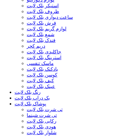
استیکر بلک لایت
ظروف بلک لایت
ساعت دیواری بلک لایت
فرش بلک لایت
لوازم گریم بلک لایت
شمع بلک لایت
فندک بلک لایت
دریم کچر
جاکلیدی بلک لایت
استرینگ بلک لایت
ماسک تنفسی
بادکنک بلک لایت
کوسن بلک لایت
کیف بلک لایت
عینک بلک لایت
رنگ بلک لایت
بک دراپ بلک لایت
پوشاک بلک لایت
تی شرت بلک لایت
تی شرت شبنما
رکابی بلک لایت
هودی بلک لایت
شلوار بلک لایت