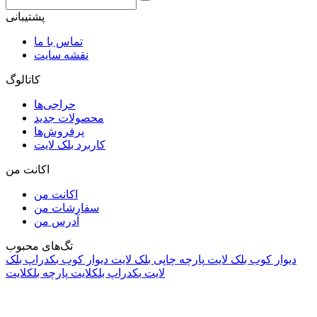
پشتیبانی
تماس با ما
نقشه سایت
کاتالوگ
حراجی‌ها
محصولات جدید
پرفروش‌ها
کاربرد بلک لایت
اکانت من
اکانت من
سفارشات من
آدرس من
تگ‌های محبوب
دیوار کوب بلک لایت
پارچه چاپی بلک لایت
دیوار کوب
بکدراپ بلک
لایت
بکدراپ بلکلایت
پارچه بلکلایت
راه های ارتباطی
آدرس: تهران، اقدسیه، بزرگراه ارتش، بلوار مژدی، بلوار وثوق،