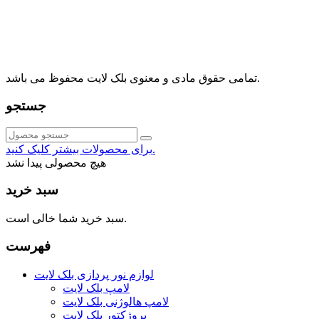
⁩⁧مجتمع آمال⁩، طبقه اول، واحد16، فروشگاه بلک لایت
info@blacklight.ir
021-88091518
تمامی حقوق مادی و معنوی بلک لایت محفوظ می باشد.
جستجو
برای محصولات بیشتر کلیک کنید.
هیچ محصولی پیدا نشد
سبد خرید
سبد خرید شما خالی است.
فهرست
لوازم نور پردازی بلک لایت
لامپ بلک لایت
لامپ هالوژنی بلک لایت
پروژکتور بلک لایت