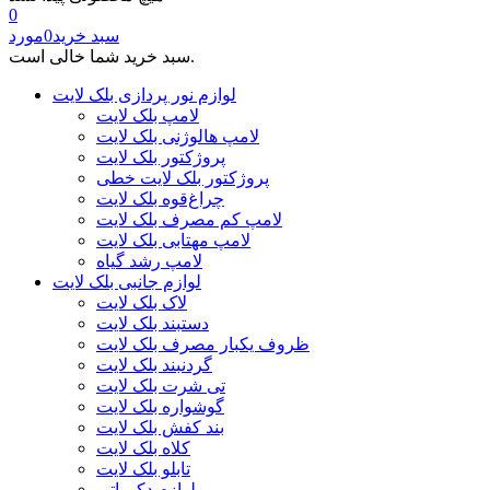
0
سبد خرید
0
مورد
سبد خرید شما خالی است.
لوازم نور پردازی بلک لایت
لامپ بلک لایت
لامپ هالوژنی بلک لایت
پروژکتور بلک لایت
پروژکتور بلک لایت خطی
چراغ‌قوه بلک لایت
لامپ کم مصرف بلک لایت
لامپ مهتابی بلک لایت
لامپ رشد گیاه
لوازم جانبی بلک لایت
لاک بلک لایت
دستبند بلک لایت
ظروف یکبار مصرف بلک لایت
گردنبند بلک لایت
تی شرت بلک لایت
گوشواره بلک لایت
بند کفش بلک لایت
کلاه بلک لایت
تابلو بلک لایت
لوازم دکوراتیو