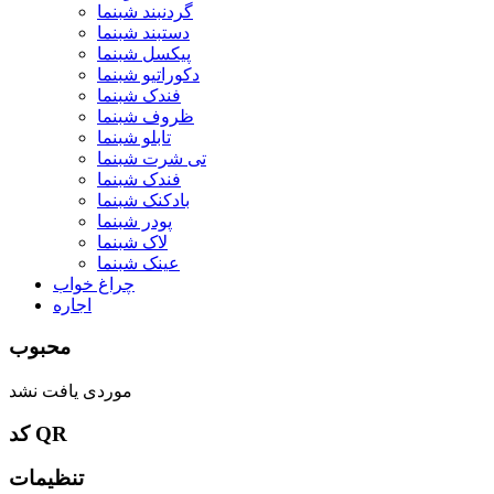
گردنبند شبنما
دستبند شبنما
پیکسل شبنما
دکوراتیو شبنما
فندک شبنما
ظروف شبنما
تابلو شبنما
تی شرت شبنما
فندک شبنما
بادکنک شبنما
پودر شبنما
لاک شبنما
عینک شبنما
چراغ خواب
اجاره
محبوب
موردی یافت نشد
کد QR
تنظیمات