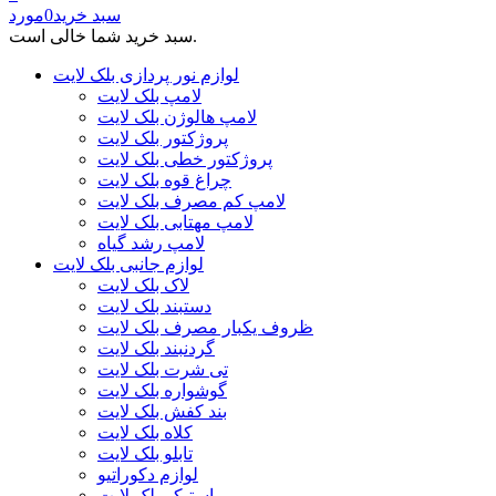
سبد خرید
0
مورد
سبد خرید شما خالی است.
لوازم نور پردازی بلک لایت
لامپ بلک لایت
لامپ هالوژن بلک لایت
پروژکتور بلک لایت
پروژکتور خطی بلک لایت
چراغ قوه بلک لایت
لامپ کم مصرف بلک لایت
لامپ مهتابی بلک لایت
لامپ رشد گیاه
لوازم جانبی بلک لایت
لاک بلک لایت
دستبند بلک لایت
ظروف یکبار مصرف بلک لایت
گردنبند بلک لایت
تی شرت بلک لایت
گوشواره بلک لایت
بند کفش بلک لایت
کلاه بلک لایت
تابلو بلک لایت
لوازم دکوراتیو
استیکر بلک لایت