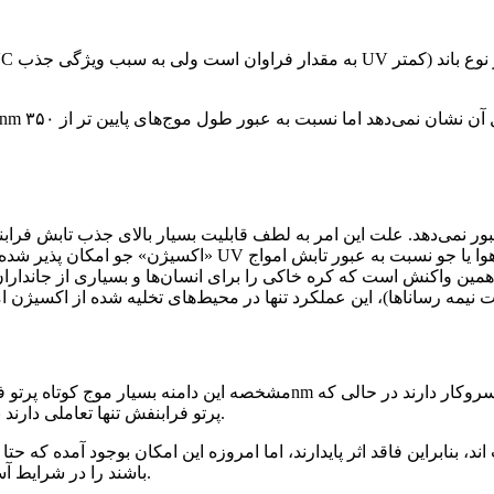
«اکسیژن» جو امکان پذیر شده‌است، در حالی که مثلاً عنصری م
مین واکنش است که کره خاکی را برای انسان‌ها و بسیاری از جانداران 
طول موج‌های کوتاه تر از ۳۰nm پرتو فرابنفش تنها تعاملی دارند با اوربیتال‌های الکترونی وهسته اتم‌ها.
قادر به بازتاب حدود ۵۰ % از تابش‌های XUV باشند را در شرایط آسان و عادی بدست آورد.