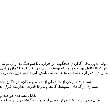
تند ولی بدون باقی گذاردن هیچگونه اثر حرارتی یا سوختگی،( از آن ن
تاول پوست و پوسته پوسته شدن آن)، قادرند تا اعماق زیادی در بافت‌ها نفوذ کرده و از پیری 
ی‌تواند بیشتر از ناحیه دامنه‌های ضعیف تابش (این دامنه جزو محصولا
برخی از جانداران از جمله پرندگان، خزندگان، حشرات، از جمله زنبورها قادر به دیدن امواج مرئی نزدیک به تابش UV هستند.
بسیاری از گیاهان، میوه‌ها، گل‌ها و بذرها قدرت مقاومت فوق العاده‌ای نسبت به قدرت انسان در مقابل این تابش نشان می‌دهند.
معدودی از پرندگان نقوشی بر پر دارند که تنها تحت تابش UV قابل مشاهده خواهند بود.
ادرار بعضی از حیوانات گوشتخوار از جمله «گربه» حتی در تاریکی مطلق نیز تحت تابش طول موج خاصی از UV قابل دیدن است.