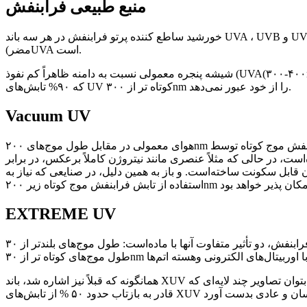
منبع طبیعی فرابنفش
خورشید ساطع کننده پرتو فرابنفش در هر سه باند UVA ، UVB و UVC به مقدار فراوان است ولی به سبب ویژگی جذب UV در لایه اوزون اتمسفر، ۹۹% تابش فرابنفشی که به زمین می‌رسد از نوع باند (کمتر
مضر)UVA است.
شیشه پنجره معمولی نسبت به دامنه ظاهراً کم نفوذ (UVA(۳۰۰-۴۰۰nm شفاف بوده ومقاومت چندانی درمقابل آن نشان نمی‌دهد اما نسبت به عبور طول موج‌های پایین تر از ۳۵۰nm حساس است به اندازه‌ای
که ۹۰% تابش‌های UV کوتاه تر از ۳۰۰nm را از خود عبور نمی‌دهد.
Vacuum UV
هوای معمولی در مقابل طول موج‌های ۲۰۰nm وپایین تر از آن به صورت شیشه‌ای مات عمل کرده وآنها را از خود عبور نمی‌دهد. علت این امر به لطف قابلیت بسیار بالای جذب تابش فرابنفش موج کوتاه توسط
انند نیتروژن کاملاً برعکس، در برابر UV مانند شیشه‌ای شفاف عمل می‌کند. در مجموع می‌توان گفت که هوا یا جو نسبت به عبور تابش امواج
قابل سکونت ساخته‌است. و باز به همین دلیل، در صنایعی که نیاز به
EXTREME UV
مشخصه این دامنه بسیار موج کوتاه پرتو فرابنفش، دو تأثیر متفاوت آنها با ماده‌است: طول موج‌های بلندتر از ۳۰nm اساساً با ویژگی‌ها و توان ترکیبی مواد در سطح الکترونی–شیمیایی سروکار دارند در حالی که
همانگونه که قبلاً نیز اشاره شد، باند XUV به شدت توسط بسیاری ار عناصر شناخته شده متعارف قابل جذب اند، بنابراین فاقد اثر پایدارند، اما امروزه این امکان بوجود آمده که حتا بتوان تصاویر چند لایه‌ای که