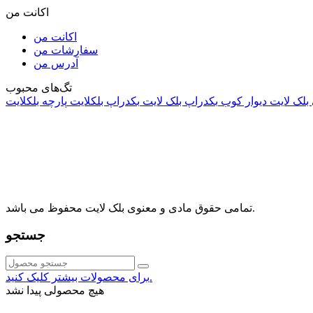
اکانت من
اکانت من
سفارشات من
آدرس من
تگ‌های محبوب
 بلک لایت
دیوار کوب
بکدراپ بلک لایت
بکدراپ بلکلایت
پارچه بلکلایت
راه های ارتباطی
ثوق، ⁩⁧مجتمع آمال⁩، طبقه اول، واحد16، فروشگاه بلک لایت
info@blacklight.ir
021-88091518
تمامی حقوق مادی و معنوی بلک لایت محفوظ می باشد.
جستجو
برای محصولات بیشتر کلیک کنید.
هیچ محصولی پیدا نشد