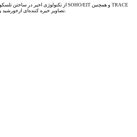
از تکنولوژی اخیر در ساختن تلسکوپهایی
توانسته‌اند به برکت بکارگیری از تکنولوژی Extreme UV، تصاویر خیره کننده‌ای ازخورشید و سایر سیارات و ستارگان و کهکشان‌های دور و نزدیک در دسترس آدمی قرار بدهند.