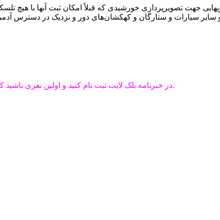
 جهت تصویرپردازی خورشیدی که قبلاً امکان ثبت آنها با هیچ تلسکوپ دیگری وجود
در خبرنامه بلک لایت ثبت نام کنید و اولین نفری باشید که از به روز رسانی ها، تخفیف ها و پیشنهادات ویژه ما مطلع می شوید.