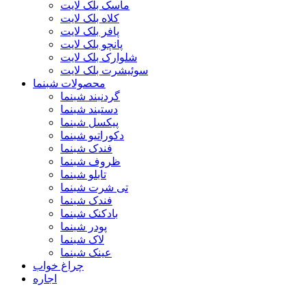
ماسک بلک لایت
کلاه بلک لایت
پافر بلک لایت
پانچو بلک لایت
شلوارک بلک لایت
سوئیشرت بلک لایت
محصولات شبنما
گردنبند شبنما
دستبند شبنما
پیکسل شبنما
دکوراتیو شبنما
فندک شبنما
ظروف شبنما
تابلو شبنما
تی شرت شبنما
فندک شبنما
بادکنک شبنما
پودر شبنما
لاک شبنما
عینک شبنما
چراغ خواب
اجاره