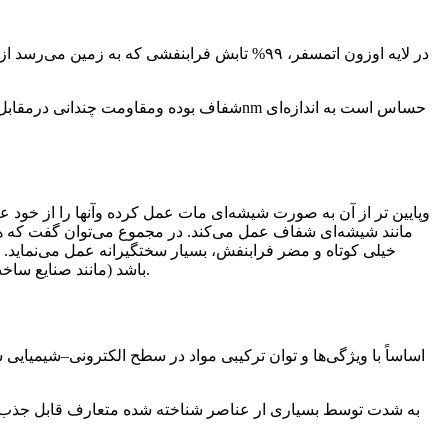
خیلی کوتاه و مضر فرابنفش، بسیار سختگیرانه عمل می‌نماید. ه
استفاده از تابش فرابنفش موج کوتاه زیر ۲۰۰nm باشد (مانند صنایع ساخت نیمه رساناها)، این عملکرد تنها در محیط‌های تخلیه شده از اکسیژن امکان پذیر خواهد بود.