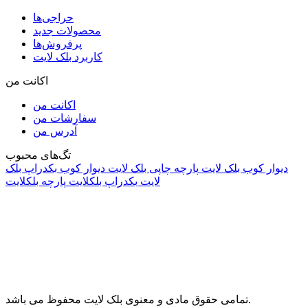
حراجی‌ها
محصولات جدید
پرفروش‌ها
کاربرد بلک لایت
اکانت من
اکانت من
سفارشات من
آدرس من
تگ‌های محبوب
دیوار کوب بلک لایت
پارچه چاپی بلک لایت
دیوار کوب
بکدراپ بلک
لایت
بکدراپ بلکلایت
پارچه بلکلایت
راه های ارتباطی
آدرس: تهران، اقدسیه، بزرگراه ارتش، بلوار مژدی، بلوار وثوق،
⁩⁧مجتمع آمال⁩، طبقه اول، واحد16، فروشگاه بلک لایت
info@blacklight.ir
021-88091518
تمامی حقوق مادی و معنوی بلک لایت محفوظ می باشد.