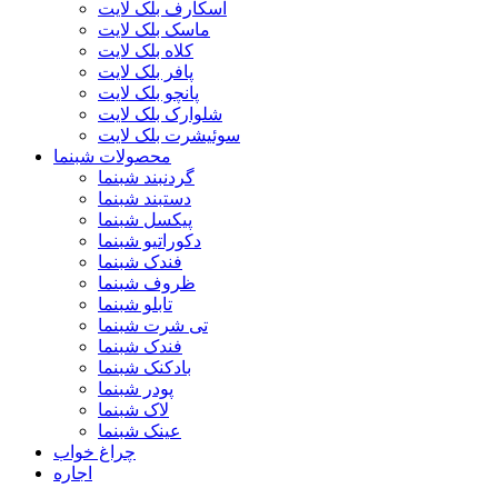
اسکارف بلک لایت
ماسک بلک لایت
کلاه بلک لایت
پافر بلک لایت
پانچو بلک لایت
شلوارک بلک لایت
سوئیشرت بلک لایت
محصولات شبنما
گردنبند شبنما
دستبند شبنما
پیکسل شبنما
دکوراتیو شبنما
فندک شبنما
ظروف شبنما
تابلو شبنما
تی شرت شبنما
فندک شبنما
بادکنک شبنما
پودر شبنما
لاک شبنما
عینک شبنما
چراغ خواب
اجاره