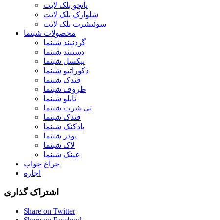
پانچو بلک لایت
شلوارک بلک لایت
سوئیشرت بلک لایت
محصولات شبنما
گردنبند شبنما
دستبند شبنما
پیکسل شبنما
دکوراتیو شبنما
فندک شبنما
ظروف شبنما
تابلو شبنما
تی شرت شبنما
فندک شبنما
بادکنک شبنما
پودر شبنما
لاک شبنما
عینک شبنما
چراغ خواب
اجاره
اشتراک گذاری
Share on Twitter
Share on Facebook