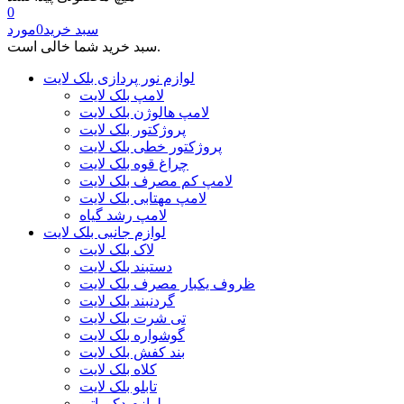
0
سبد خرید
0
مورد
سبد خرید شما خالی است.
لوازم نور پردازی بلک لایت
لامپ بلک لایت
لامپ هالوژن بلک لایت
پروژکتور بلک لایت
پروژکتور خطی بلک لایت
چراغ قوه بلک لایت
لامپ کم مصرف بلک لایت
لامپ مهتابی بلک لایت
لامپ رشد گیاه
لوازم جانبی بلک لایت
لاک بلک لایت
دستبند بلک لایت
ظروف یکبار مصرف بلک لایت
گردنبند بلک لایت
تی شرت بلک لایت
گوشواره بلک لایت
بند کفش بلک لایت
کلاه بلک لایت
تابلو بلک لایت
لوازم دکوراتیو