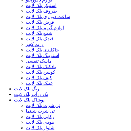
استیکر بلک لایت
ظروف بلک لایت
ساعت دیواری بلک لایت
فرش بلک لایت
لوازم گریم بلک لایت
شمع بلک لایت
فندک بلک لایت
دریم کچر
جاکلیدی بلک لایت
استرینگ بلک لایت
ماسک تنفسی
بادکنک بلک لایت
کوسن بلک لایت
کیف بلک لایت
عینک بلک لایت
رنگ بلک لایت
بک دراپ بلک لایت
پوشاک بلک لایت
تی شرت بلک لایت
تی شرت شبنما
رکابی بلک لایت
هودی بلک لایت
شلوار بلک لایت