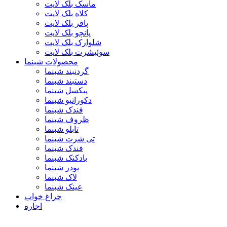
ماسک بلک لایت
کلاه بلک لایت
پافر بلک لایت
پانچو بلک لایت
شلوارک بلک لایت
سوئیشرت بلک لایت
محصولات شبنما
گردنبند شبنما
دستبند شبنما
پیکسل شبنما
دکوراتیو شبنما
فندک شبنما
ظروف شبنما
تابلو شبنما
تی شرت شبنما
فندک شبنما
بادکنک شبنما
پودر شبنما
لاک شبنما
عینک شبنما
چراغ خواب
اجاره