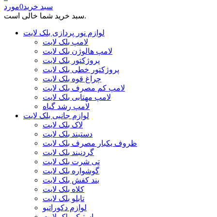
سبد خرید
0
مورد
سبد خرید شما خالی است.
لوازم نور پردازی بلک لایت
لامپ بلک لایت
لامپ هالوژن بلک لایت
پروژکتور بلک لایت
پروژکتور خطی بلک لایت
چراغ قوه بلک لایت
لامپ کم مصرف بلک لایت
لامپ مهتابی بلک لایت
لامپ رشد گیاه
لوازم جانبی بلک لایت
لاک بلک لایت
دستبند بلک لایت
ظروف یکبار مصرف بلک لایت
گردنبند بلک لایت
تی شرت بلک لایت
گوشواره بلک لایت
بند کفش بلک لایت
کلاه بلک لایت
تابلو بلک لایت
لوازم دکوراتیو
استیکر بلک لایت