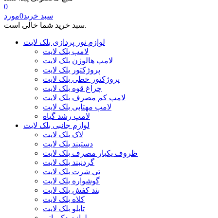
0
سبد خرید
0
مورد
سبد خرید شما خالی است.
لوازم نور پردازی بلک لایت
لامپ بلک لایت
لامپ هالوژن بلک لایت
پروژکتور بلک لایت
پروژکتور خطی بلک لایت
چراغ قوه بلک لایت
لامپ کم مصرف بلک لایت
لامپ مهتابی بلک لایت
لامپ رشد گیاه
لوازم جانبی بلک لایت
لاک بلک لایت
دستبند بلک لایت
ظروف یکبار مصرف بلک لایت
گردنبند بلک لایت
تی شرت بلک لایت
گوشواره بلک لایت
بند کفش بلک لایت
کلاه بلک لایت
تابلو بلک لایت
لوازم دکوراتیو