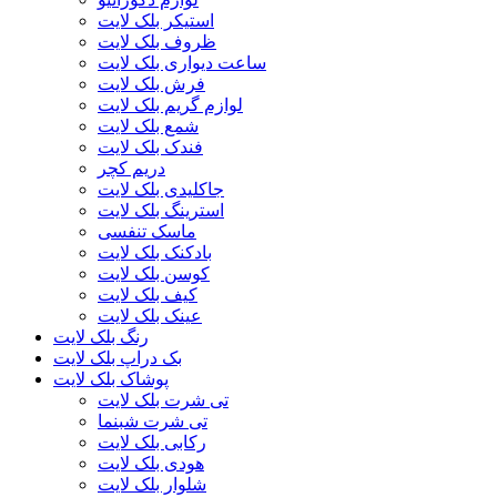
استیکر بلک لایت
ظروف بلک لایت
ساعت دیواری بلک لایت
فرش بلک لایت
لوازم گریم بلک لایت
شمع بلک لایت
فندک بلک لایت
دریم کچر
جاکلیدی بلک لایت
استرینگ بلک لایت
ماسک تنفسی
بادکنک بلک لایت
کوسن بلک لایت
کیف بلک لایت
عینک بلک لایت
رنگ بلک لایت
بک دراپ بلک لایت
پوشاک بلک لایت
تی شرت بلک لایت
تی شرت شبنما
رکابی بلک لایت
هودی بلک لایت
شلوار بلک لایت