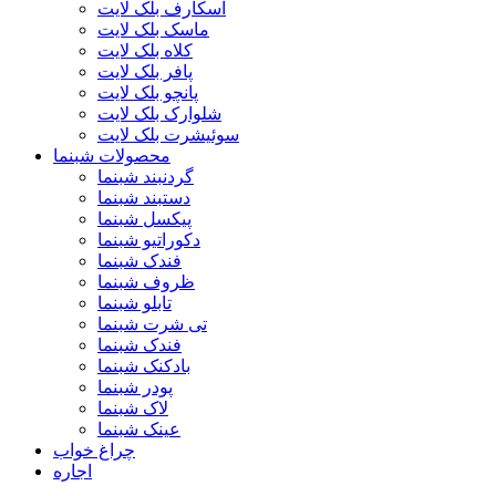
اسکارف بلک لایت
ماسک بلک لایت
کلاه بلک لایت
پافر بلک لایت
پانچو بلک لایت
شلوارک بلک لایت
سوئیشرت بلک لایت
محصولات شبنما
گردنبند شبنما
دستبند شبنما
پیکسل شبنما
دکوراتیو شبنما
فندک شبنما
ظروف شبنما
تابلو شبنما
تی شرت شبنما
فندک شبنما
بادکنک شبنما
پودر شبنما
لاک شبنما
عینک شبنما
چراغ خواب
اجاره