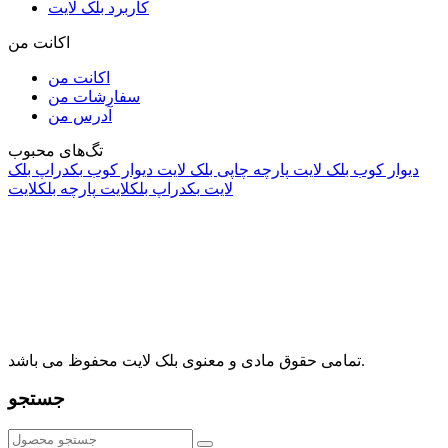
کاربرد بلک لایت
اکانت من
اکانت من
سفارشات من
آدرس من
تگ‌های محبوب
دیوار کوب بلک لایت
پارچه چاپی بلک لایت
دیوار کوب
بکدراپ بلک
لایت
بکدراپ بلکلایت
پارچه بلکلایت
راه های ارتباطی
آدرس: تهران، اقدسیه، بزرگراه ارتش، بلوار مژدی، بلوار وثوق،
⁩⁧مجتمع آمال⁩، طبقه اول، واحد16، فروشگاه بلک لایت
info@blacklight.ir
021-88091518
تمامی حقوق مادی و معنوی بلک لایت محفوظ می باشد.
جستجو