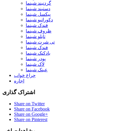
گردنبند شبنما
دستبند شبنما
پیکسل شبنما
دکوراتیو شبنما
فندک شبنما
ظروف شبنما
تابلو شبنما
تی شرت شبنما
فندک شبنما
بادکنک شبنما
پودر شبنما
لاک شبنما
عینک شبنما
چراغ خواب
اجاره
اشتراک گذاری
Share on Twitter
Share on Facebook
Share on Google+
Share on Pinterest
مشاهدات اخیر