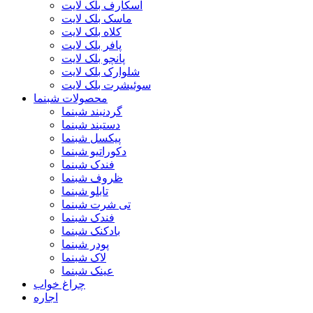
اسکارف بلک لایت
ماسک بلک لایت
کلاه بلک لایت
پافر بلک لایت
پانچو بلک لایت
شلوارک بلک لایت
سوئیشرت بلک لایت
محصولات شبنما
گردنبند شبنما
دستبند شبنما
پیکسل شبنما
دکوراتیو شبنما
فندک شبنما
ظروف شبنما
تابلو شبنما
تی شرت شبنما
فندک شبنما
بادکنک شبنما
پودر شبنما
لاک شبنما
عینک شبنما
چراغ خواب
اجاره