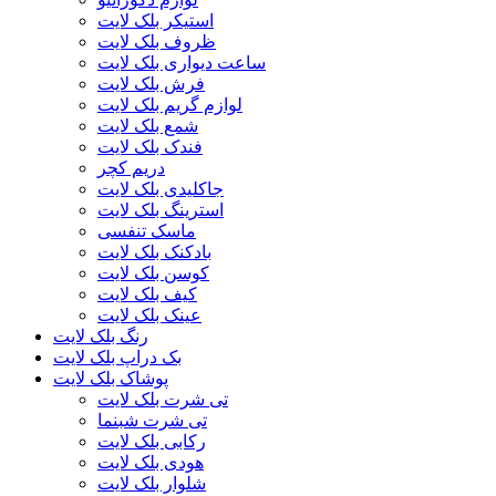
استیکر بلک لایت
ظروف بلک لایت
ساعت دیواری بلک لایت
فرش بلک لایت
لوازم گریم بلک لایت
شمع بلک لایت
فندک بلک لایت
دریم کچر
جاکلیدی بلک لایت
استرینگ بلک لایت
ماسک تنفسی
بادکنک بلک لایت
کوسن بلک لایت
کیف بلک لایت
عینک بلک لایت
رنگ بلک لایت
بک دراپ بلک لایت
پوشاک بلک لایت
تی شرت بلک لایت
تی شرت شبنما
رکابی بلک لایت
هودی بلک لایت
شلوار بلک لایت