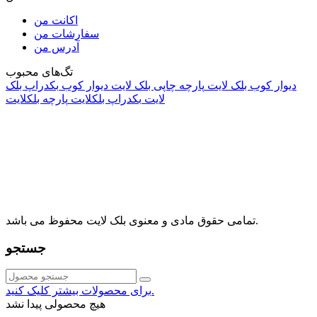
اکانت من
سفارشات من
آدرس من
تگ‌های محبوب
دیوار کوب بلک لایت
پارچه چاپی بلک لایت
دیوار کوب
بکدراپ بلک
لایت
بکدراپ بلکلایت
پارچه بلکلایت
راه های ارتباطی
آدرس: تهران، اقدسیه، بزرگراه ارتش، بلوار مژدی، بلوار وثوق،
⁩⁧مجتمع آمال⁩، طبقه اول، واحد16، فروشگاه بلک لایت
info@blacklight.ir
021-88091518
تمامی حقوق مادی و معنوی بلک لایت محفوظ می باشد.
جستجو
برای محصولات بیشتر کلیک کنید.
هیچ محصولی پیدا نشد