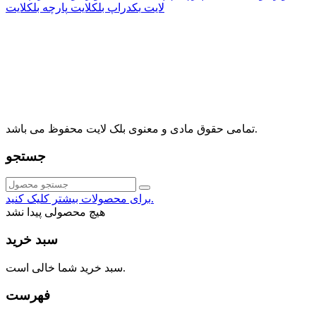
لایت
بکدراپ بلکلایت
پارچه بلکلایت
راه های ارتباطی
آدرس: تهران، اقدسیه، بزرگراه ارتش، بلوار مژدی، بلوار وثوق،
⁩⁧مجتمع آمال⁩، طبقه اول، واحد16، فروشگاه بلک لایت
info@blacklight.ir
021-88091518
تمامی حقوق مادی و معنوی بلک لایت محفوظ می باشد.
جستجو
برای محصولات بیشتر کلیک کنید.
هیچ محصولی پیدا نشد
سبد خرید
سبد خرید شما خالی است.
فهرست