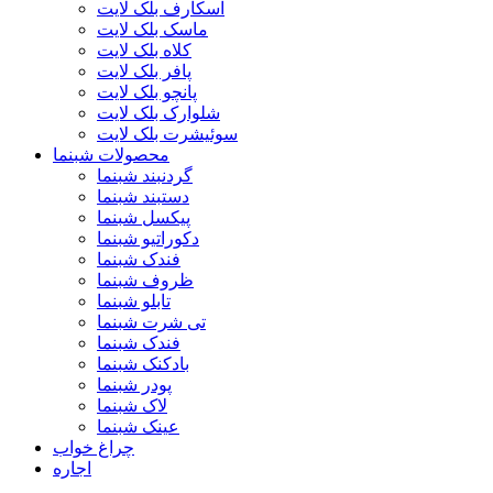
اسکارف بلک لایت
ماسک بلک لایت
کلاه بلک لایت
پافر بلک لایت
پانچو بلک لایت
شلوارک بلک لایت
سوئیشرت بلک لایت
محصولات شبنما
گردنبند شبنما
دستبند شبنما
پیکسل شبنما
دکوراتیو شبنما
فندک شبنما
ظروف شبنما
تابلو شبنما
تی شرت شبنما
فندک شبنما
بادکنک شبنما
پودر شبنما
لاک شبنما
عینک شبنما
چراغ خواب
اجاره