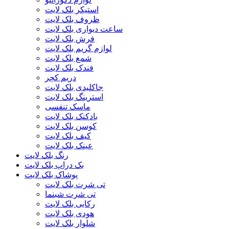
استیکر بلک لایت
ظروف بلک لایت
ساعت دیواری بلک لایت
فرش بلک لایت
لوازم گریم بلک لایت
شمع بلک لایت
فندک بلک لایت
دریم کچر
جاکلیدی بلک لایت
استرینگ بلک لایت
ماسک تنفسی
بادکنک بلک لایت
کوسن بلک لایت
کیف بلک لایت
عینک بلک لایت
رنگ بلک لایت
بک دراپ بلک لایت
پوشاک بلک لایت
تی شرت بلک لایت
تی شرت شبنما
رکابی بلک لایت
هودی بلک لایت
شلوار بلک لایت