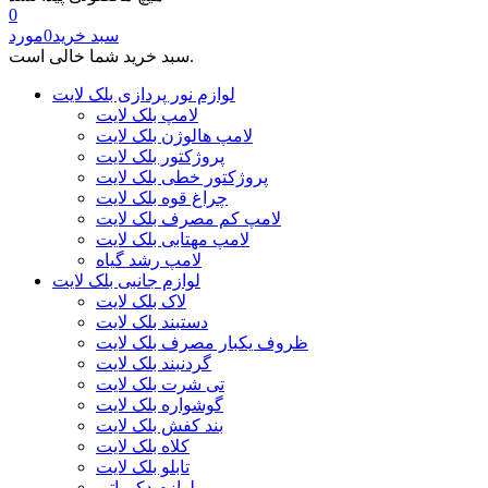
0
سبد خرید
0
مورد
سبد خرید شما خالی است.
لوازم نور پردازی بلک لایت
لامپ بلک لایت
لامپ هالوژن بلک لایت
پروژکتور بلک لایت
پروژکتور خطی بلک لایت
چراغ قوه بلک لایت
لامپ کم مصرف بلک لایت
لامپ مهتابی بلک لایت
لامپ رشد گیاه
لوازم جانبی بلک لایت
لاک بلک لایت
دستبند بلک لایت
ظروف یکبار مصرف بلک لایت
گردنبند بلک لایت
تی شرت بلک لایت
گوشواره بلک لایت
بند کفش بلک لایت
کلاه بلک لایت
تابلو بلک لایت
لوازم دکوراتیو