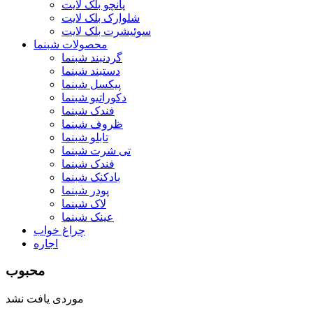
پانچو بلک لایت
شلوارک بلک لایت
سوئیشرت بلک لایت
محصولات شبنما
گردنبند شبنما
دستبند شبنما
پیکسل شبنما
دکوراتیو شبنما
فندک شبنما
ظروف شبنما
تابلو شبنما
تی شرت شبنما
فندک شبنما
بادکنک شبنما
پودر شبنما
لاک شبنما
عینک شبنما
چراغ خواب
اجاره
محبوب
موردی یافت نشد