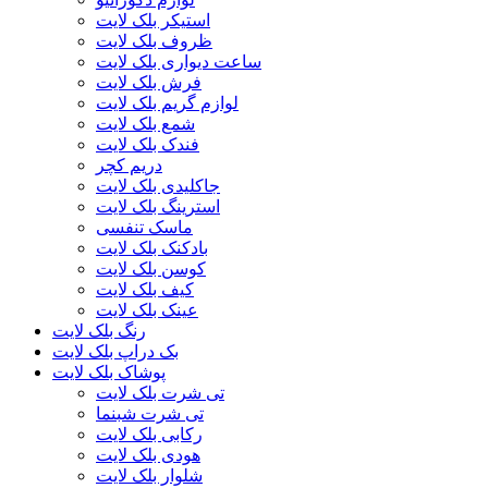
استیکر بلک لایت
ظروف بلک لایت
ساعت دیواری بلک لایت
فرش بلک لایت
لوازم گریم بلک لایت
شمع بلک لایت
فندک بلک لایت
دریم کچر
جاکلیدی بلک لایت
استرینگ بلک لایت
ماسک تنفسی
بادکنک بلک لایت
کوسن بلک لایت
کیف بلک لایت
عینک بلک لایت
رنگ بلک لایت
بک دراپ بلک لایت
پوشاک بلک لایت
تی شرت بلک لایت
تی شرت شبنما
رکابی بلک لایت
هودی بلک لایت
شلوار بلک لایت