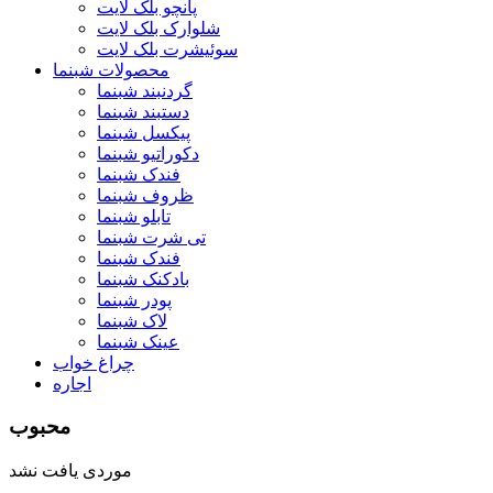
پانچو بلک لایت
شلوارک بلک لایت
سوئیشرت بلک لایت
محصولات شبنما
گردنبند شبنما
دستبند شبنما
پیکسل شبنما
دکوراتیو شبنما
فندک شبنما
ظروف شبنما
تابلو شبنما
تی شرت شبنما
فندک شبنما
بادکنک شبنما
پودر شبنما
لاک شبنما
عینک شبنما
چراغ خواب
اجاره
محبوب
موردی یافت نشد