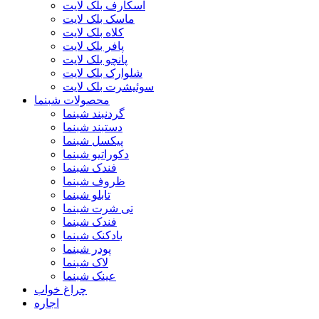
اسکارف بلک لایت
ماسک بلک لایت
کلاه بلک لایت
پافر بلک لایت
پانچو بلک لایت
شلوارک بلک لایت
سوئیشرت بلک لایت
محصولات شبنما
گردنبند شبنما
دستبند شبنما
پیکسل شبنما
دکوراتیو شبنما
فندک شبنما
ظروف شبنما
تابلو شبنما
تی شرت شبنما
فندک شبنما
بادکنک شبنما
پودر شبنما
لاک شبنما
عینک شبنما
چراغ خواب
اجاره