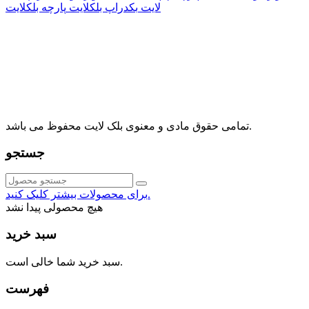
لایت
بکدراپ بلکلایت
پارچه بلکلایت
راه های ارتباطی
آدرس: تهران، اقدسیه، بزرگراه ارتش، بلوار مژدی، بلوار وثوق،
⁩⁧مجتمع آمال⁩، طبقه اول، واحد16، فروشگاه بلک لایت
info@blacklight.ir
021-88091518
تمامی حقوق مادی و معنوی بلک لایت محفوظ می باشد.
جستجو
برای محصولات بیشتر کلیک کنید.
هیچ محصولی پیدا نشد
سبد خرید
سبد خرید شما خالی است.
فهرست