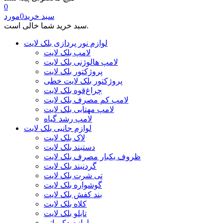
0
سبد خرید
0
مورد
سبد خرید شما خالی است.
لوازم نور پردازی بلک لایت
لامپ بلک لایت
لامپ هالوژنی بلک لایت
پروژکتور بلک لایت
پروژکتور بلک لایت خطی
چراغ‌قوه بلک لایت
لامپ کم مصرف بلک لایت
لامپ مهتابی بلک لایت
لامپ رشد گیاه
لوازم جانبی بلک لایت
لاک بلک لایت
دستبند بلک لایت
ظروف یکبار مصرف بلک لایت
گردنبند بلک لایت
تی شرت بلک لایت
گوشواره بلک لایت
بند کفش بلک لایت
کلاه بلک لایت
تابلو بلک لایت
لوازم دکوراتیو