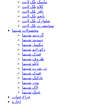
ماسک بلک لایت
کلاه بلک لایت
پافر بلک لایت
پانچو بلک لایت
شلوارک بلک لایت
سوئیشرت بلک لایت
محصولات شبنما
گردنبند شبنما
دستبند شبنما
پیکسل شبنما
دکوراتیو شبنما
فندک شبنما
ظروف شبنما
تابلو شبنما
تی شرت شبنما
فندک شبنما
بادکنک شبنما
پودر شبنما
لاک شبنما
عینک شبنما
چراغ خواب
اجاره