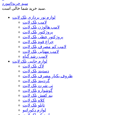
سبد خرید
0
مورد
سبد خرید شما خالی است.
لوازم نور پردازی بلک لایت
لامپ بلک لایت
لامپ هالوژن بلک لایت
پروژکتور بلک لایت
پروژکتور خطی بلک لایت
چراغ قوه بلک لایت
لامپ کم مصرف بلک لایت
لامپ مهتابی بلک لایت
لامپ رشد گیاه
لوازم جانبی بلک لایت
لاک بلک لایت
دستبند بلک لایت
ظروف یکبار مصرف بلک لایت
گردنبند بلک لایت
تی شرت بلک لایت
گوشواره بلک لایت
بند کفش بلک لایت
کلاه بلک لایت
تابلو بلک لایت
لوازم دکوراتیو
استیکر بلک لایت