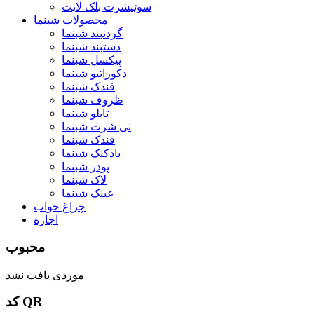
سوئیشرت بلک لایت
محصولات شبنما
گردنبند شبنما
دستبند شبنما
پیکسل شبنما
دکوراتیو شبنما
فندک شبنما
ظروف شبنما
تابلو شبنما
تی شرت شبنما
فندک شبنما
بادکنک شبنما
پودر شبنما
لاک شبنما
عینک شبنما
چراغ خواب
اجاره
محبوب
موردی یافت نشد
کد QR