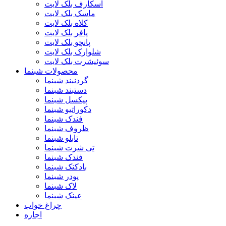
اسکارف بلک لایت
ماسک بلک لایت
کلاه بلک لایت
پافر بلک لایت
پانچو بلک لایت
شلوارک بلک لایت
سوئیشرت بلک لایت
محصولات شبنما
گردنبند شبنما
دستبند شبنما
پیکسل شبنما
دکوراتیو شبنما
فندک شبنما
ظروف شبنما
تابلو شبنما
تی شرت شبنما
فندک شبنما
بادکنک شبنما
پودر شبنما
لاک شبنما
عینک شبنما
چراغ خواب
اجاره