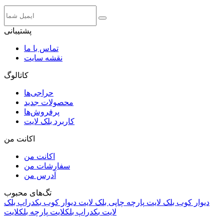
پشتیبانی
تماس با ما
نقشه سایت
کاتالوگ
حراجی‌ها
محصولات جدید
پرفروش‌ها
کاربرد بلک لایت
اکانت من
اکانت من
سفارشات من
آدرس من
تگ‌های محبوب
دیوار کوب بلک لایت
پارچه چاپی بلک لایت
دیوار کوب
بکدراپ بلک
لایت
بکدراپ بلکلایت
پارچه بلکلایت
راه های ارتباطی