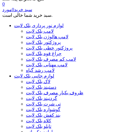
0
سبد خرید
0
مورد
سبد خرید شما خالی است.
لوازم نور پردازی بلک لایت
لامپ بلک لایت
لامپ هالوژن بلک لایت
پروژکتور بلک لایت
پروژکتور خطی بلک لایت
چراغ قوه بلک لایت
لامپ کم مصرف بلک لایت
لامپ مهتابی بلک لایت
لامپ رشد گیاه
لوازم جانبی بلک لایت
لاک بلک لایت
دستبند بلک لایت
ظروف یکبار مصرف بلک لایت
گردنبند بلک لایت
تی شرت بلک لایت
گوشواره بلک لایت
بند کفش بلک لایت
کلاه بلک لایت
تابلو بلک لایت
لوازم دکوراتیو