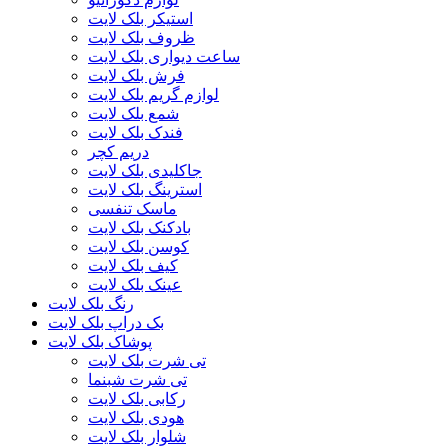
استیکر بلک لایت
ظروف بلک لایت
ساعت دیواری بلک لایت
فرش بلک لایت
لوازم گریم بلک لایت
شمع بلک لایت
فندک بلک لایت
دریم کچر
جاکلیدی بلک لایت
استرینگ بلک لایت
ماسک تنفسی
بادکنک بلک لایت
کوسن بلک لایت
کیف بلک لایت
عینک بلک لایت
رنگ بلک لایت
بک دراپ بلک لایت
پوشاک بلک لایت
تی شرت بلک لایت
تی شرت شبنما
رکابی بلک لایت
هودی بلک لایت
شلوار بلک لایت