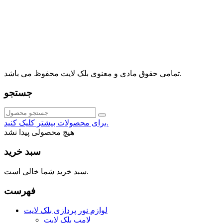
آدرس: تهران، اقدسیه، بزرگراه ارتش، بلوار مژدی، بلوار وثوق،
⁩⁧مجتمع آمال⁩، طبقه اول، واحد16، فروشگاه بلک لایت
info@blacklight.ir
021-88091518
تمامی حقوق مادی و معنوی بلک لایت محفوظ می باشد.
جستجو
برای محصولات بیشتر کلیک کنید.
هیچ محصولی پیدا نشد
سبد خرید
سبد خرید شما خالی است.
فهرست
لوازم نور پردازی بلک لایت
لامپ بلک لایت