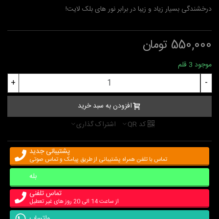
درخشندگی بسیار زیاد و زیبا در برابر نور های بلک لایت!
550,000 تومان
موجود
3 قلم
+
-
افزودن به سبد خرید
کد QR
اشتراک گذاری
پشتیبانی جدید
تماس با تلفن همراه پشتیبانی از طریق پیامک و تماس صوتی
بله
تماس تلفنی
از ساعت 14 الی 20 روز های غیر تعطیل
واتساپ