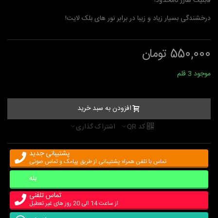
قابلیت شارژ نامحدود!
درخشندگی بسیار زیاد و زیبا در برابر نور های بلک لایت!
550,000 تومان
موجود
3 قلم
افزودن به سبد خرید
کد QR
اشتراک گذاری
پشتیبانی جدید
تماس با تلفن همراه پشتیبانی از طریق پیامک و تماس صوتی
بله
تماس تلفنی
از ساعت 14 الی 20 روز های غیر تعطیل