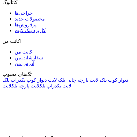
کاتالوگ
حراجی‌ها
محصولات جدید
پرفروش‌ها
کاربرد بلک لایت
اکانت من
اکانت من
سفارشات من
آدرس من
تگ‌های محبوب
دیوار کوب بلک لایت
پارچه چاپی بلک لایت
دیوار کوب
بکدراپ بلک
لایت
بکدراپ بلکلایت
پارچه بلکلایت
راه های ارتباطی
آدرس: تهران، اقدسیه، بزرگراه ارتش، بلوار مژدی، بلوار وثوق،
⁩⁧مجتمع آمال⁩، طبقه اول، واحد16، فروشگاه بلک لایت
info@blacklight.ir
021-88091518