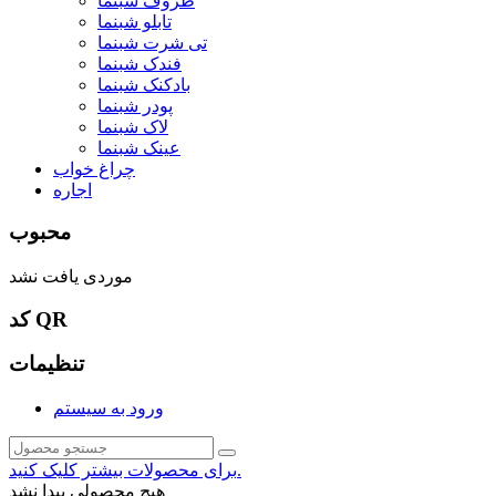
ظروف شبنما
تابلو شبنما
تی شرت شبنما
فندک شبنما
بادکنک شبنما
پودر شبنما
لاک شبنما
عینک شبنما
چراغ خواب
اجاره
محبوب
موردی یافت نشد
کد QR
تنظیمات
ورود به سیستم
برای محصولات بیشتر کلیک کنید.
هیچ محصولی پیدا نشد