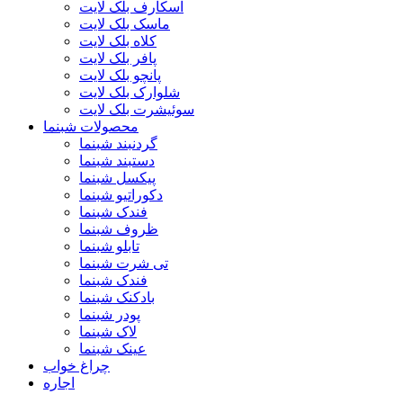
اسکارف بلک لایت
ماسک بلک لایت
کلاه بلک لایت
پافر بلک لایت
پانچو بلک لایت
شلوارک بلک لایت
سوئیشرت بلک لایت
محصولات شبنما
گردنبند شبنما
دستبند شبنما
پیکسل شبنما
دکوراتیو شبنما
فندک شبنما
ظروف شبنما
تابلو شبنما
تی شرت شبنما
فندک شبنما
بادکنک شبنما
پودر شبنما
لاک شبنما
عینک شبنما
چراغ خواب
اجاره