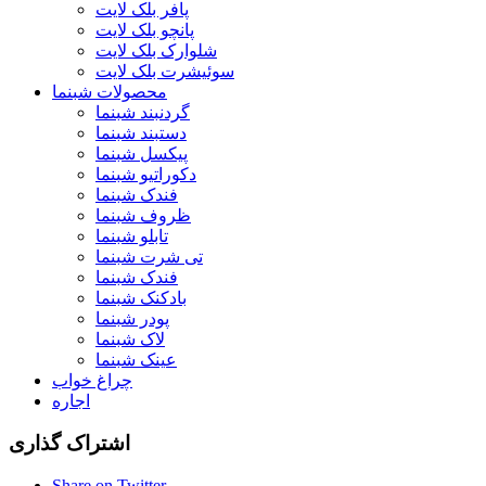
پافر بلک لایت
پانچو بلک لایت
شلوارک بلک لایت
سوئیشرت بلک لایت
محصولات شبنما
گردنبند شبنما
دستبند شبنما
پیکسل شبنما
دکوراتیو شبنما
فندک شبنما
ظروف شبنما
تابلو شبنما
تی شرت شبنما
فندک شبنما
بادکنک شبنما
پودر شبنما
لاک شبنما
عینک شبنما
چراغ خواب
اجاره
اشتراک گذاری
Share on Twitter