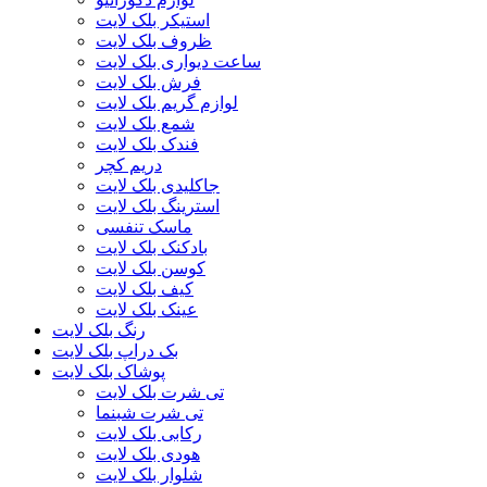
استیکر بلک لایت
ظروف بلک لایت
ساعت دیواری بلک لایت
فرش بلک لایت
لوازم گریم بلک لایت
شمع بلک لایت
فندک بلک لایت
دریم کچر
جاکلیدی بلک لایت
استرینگ بلک لایت
ماسک تنفسی
بادکنک بلک لایت
کوسن بلک لایت
کیف بلک لایت
عینک بلک لایت
رنگ بلک لایت
بک دراپ بلک لایت
پوشاک بلک لایت
تی شرت بلک لایت
تی شرت شبنما
رکابی بلک لایت
هودی بلک لایت
شلوار بلک لایت