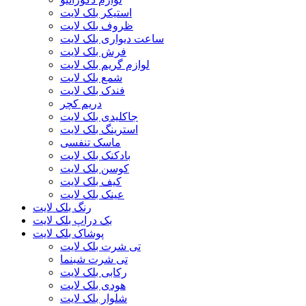
استیکر بلک لایت
ظروف بلک لایت
ساعت دیواری بلک لایت
فرش بلک لایت
لوازم گریم بلک لایت
شمع بلک لایت
فندک بلک لایت
دریم کچر
جاکلیدی بلک لایت
استرینگ بلک لایت
ماسک تنفسی
بادکنک بلک لایت
کوسن بلک لایت
کیف بلک لایت
عینک بلک لایت
رنگ بلک لایت
بک دراپ بلک لایت
پوشاک بلک لایت
تی شرت بلک لایت
تی شرت شبنما
رکابی بلک لایت
هودی بلک لایت
شلوار بلک لایت