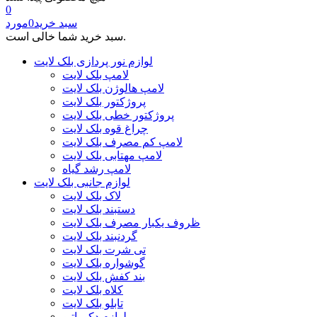
0
سبد خرید
0
مورد
سبد خرید شما خالی است.
لوازم نور پردازی بلک لایت
لامپ بلک لایت
لامپ هالوژن بلک لایت
پروژکتور بلک لایت
پروژکتور خطی بلک لایت
چراغ قوه بلک لایت
لامپ کم مصرف بلک لایت
لامپ مهتابی بلک لایت
لامپ رشد گیاه
لوازم جانبی بلک لایت
لاک بلک لایت
دستبند بلک لایت
ظروف یکبار مصرف بلک لایت
گردنبند بلک لایت
تی شرت بلک لایت
گوشواره بلک لایت
بند کفش بلک لایت
کلاه بلک لایت
تابلو بلک لایت
لوازم دکوراتیو