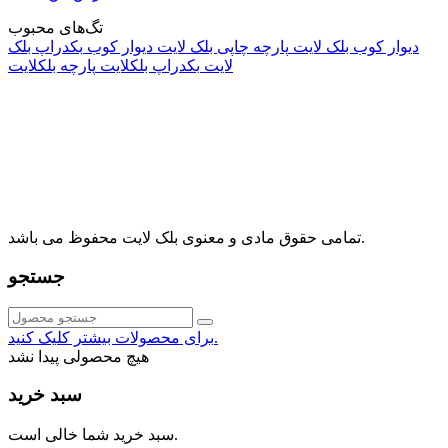
تگ‌های محبوب
دیوار کوب بلک لایت
پارچه چاپی بلک لایت
دیوار کوب
بکدراپ بلک
لایت
بکدراپ بلکلایت
پارچه بلکلایت
راه های ارتباطی
آدرس: تهران، اقدسیه، بزرگراه ارتش، بلوار مژدی، بلوار وثوق،
⁩⁧مجتمع آمال⁩، طبقه اول، واحد16، فروشگاه بلک لایت
info@blacklight.ir
021-88091518
تمامی حقوق مادی و معنوی بلک لایت محفوظ می باشد.
جستجو
برای محصولات بیشتر کلیک کنید.
هیچ محصولی پیدا نشد
سبد خرید
سبد خرید شما خالی است.