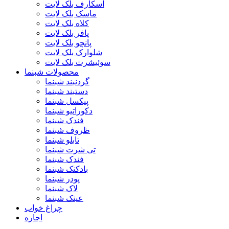
اسکارف بلک لایت
ماسک بلک لایت
کلاه بلک لایت
پافر بلک لایت
پانچو بلک لایت
شلوارک بلک لایت
سوئیشرت بلک لایت
محصولات شبنما
گردنبند شبنما
دستبند شبنما
پیکسل شبنما
دکوراتیو شبنما
فندک شبنما
ظروف شبنما
تابلو شبنما
تی شرت شبنما
فندک شبنما
بادکنک شبنما
پودر شبنما
لاک شبنما
عینک شبنما
چراغ خواب
اجاره