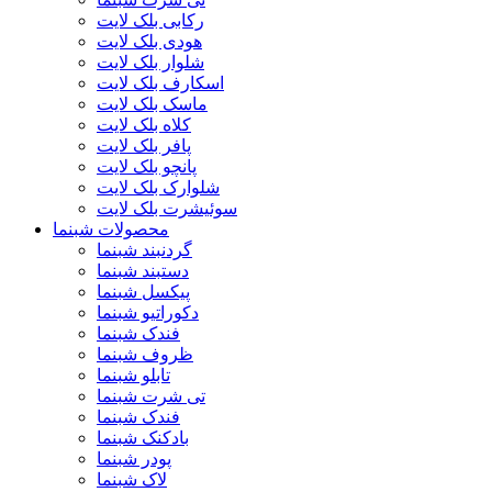
رکابی بلک لایت
هودی بلک لایت
شلوار بلک لایت
اسکارف بلک لایت
ماسک بلک لایت
کلاه بلک لایت
پافر بلک لایت
پانچو بلک لایت
شلوارک بلک لایت
سوئیشرت بلک لایت
محصولات شبنما
گردنبند شبنما
دستبند شبنما
پیکسل شبنما
دکوراتیو شبنما
فندک شبنما
ظروف شبنما
تابلو شبنما
تی شرت شبنما
فندک شبنما
بادکنک شبنما
پودر شبنما
لاک شبنما