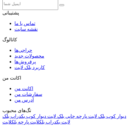
پشتیبانی
تماس با ما
نقشه سایت
کاتالوگ
حراجی‌ها
محصولات جدید
پرفروش‌ها
کاربرد بلک لایت
اکانت من
اکانت من
سفارشات من
آدرس من
تگ‌های محبوب
دیوار کوب بلک لایت
پارچه چاپی بلک لایت
دیوار کوب
بکدراپ بلک
لایت
بکدراپ بلکلایت
پارچه بلکلایت
راه های ارتباطی