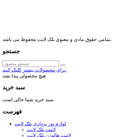
آدرس: تهران، اقدسیه، بزرگراه ارتش، بلوار مژدی، بلوار وثوق،
⁩⁧مجتمع آمال⁩، طبقه اول، واحد16، فروشگاه بلک لایت
info@blacklight.ir
021-88091518
تمامی حقوق مادی و معنوی بلک لایت محفوظ می باشد.
جستجو
برای محصولات بیشتر کلیک کنید.
هیچ محصولی پیدا نشد
سبد خرید
سبد خرید شما خالی است.
فهرست
لوازم نور پردازی بلک لایت
لامپ بلک لایت
لامپ هالوژن بلک لایت