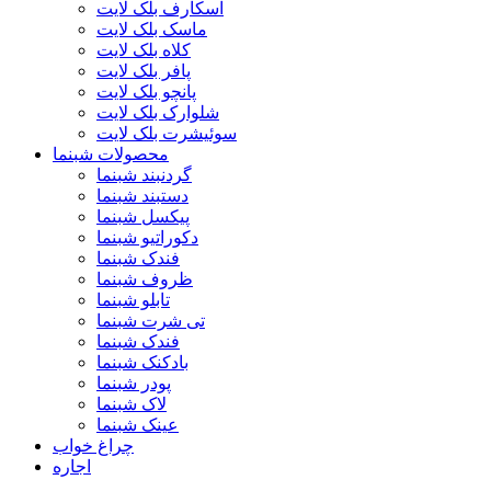
اسکارف بلک لایت
ماسک بلک لایت
کلاه بلک لایت
پافر بلک لایت
پانچو بلک لایت
شلوارک بلک لایت
سوئیشرت بلک لایت
محصولات شبنما
گردنبند شبنما
دستبند شبنما
پیکسل شبنما
دکوراتیو شبنما
فندک شبنما
ظروف شبنما
تابلو شبنما
تی شرت شبنما
فندک شبنما
بادکنک شبنما
پودر شبنما
لاک شبنما
عینک شبنما
چراغ خواب
اجاره