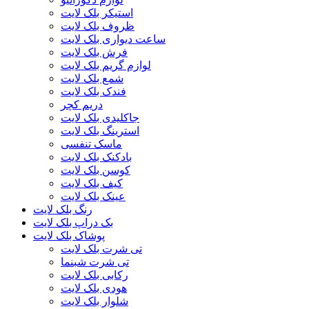
استیکر بلک لایت
ظروف بلک لایت
ساعت دیواری بلک لایت
فرش بلک لایت
لوازم گریم بلک لایت
شمع بلک لایت
فندک بلک لایت
دریم کچر
جاکلیدی بلک لایت
استرینگ بلک لایت
ماسک تنفسی
بادکنک بلک لایت
کوسن بلک لایت
کیف بلک لایت
عینک بلک لایت
رنگ بلک لایت
بک دراپ بلک لایت
پوشاک بلک لایت
تی شرت بلک لایت
تی شرت شبنما
رکابی بلک لایت
هودی بلک لایت
شلوار بلک لایت