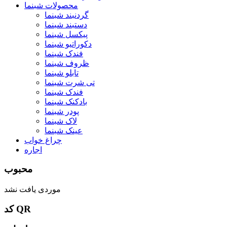
محصولات شبنما
گردنبند شبنما
دستبند شبنما
پیکسل شبنما
دکوراتیو شبنما
فندک شبنما
ظروف شبنما
تابلو شبنما
تی شرت شبنما
فندک شبنما
بادکنک شبنما
پودر شبنما
لاک شبنما
عینک شبنما
چراغ خواب
اجاره
محبوب
موردی یافت نشد
کد QR