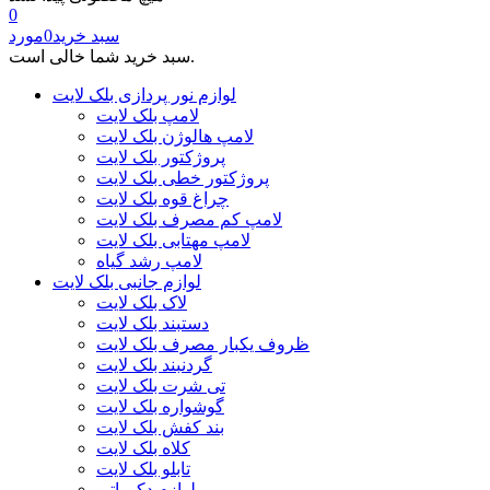
0
سبد خرید
0
مورد
سبد خرید شما خالی است.
لوازم نور پردازی بلک لایت
لامپ بلک لایت
لامپ هالوژن بلک لایت
پروژکتور بلک لایت
پروژکتور خطی بلک لایت
چراغ قوه بلک لایت
لامپ کم مصرف بلک لایت
لامپ مهتابی بلک لایت
لامپ رشد گیاه
لوازم جانبی بلک لایت
لاک بلک لایت
دستبند بلک لایت
ظروف یکبار مصرف بلک لایت
گردنبند بلک لایت
تی شرت بلک لایت
گوشواره بلک لایت
بند کفش بلک لایت
کلاه بلک لایت
تابلو بلک لایت
لوازم دکوراتیو