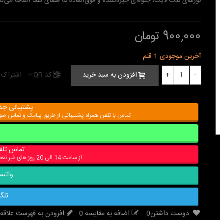
نورهای بلک لایت، جلوه‌ای خیره‌کننده و فوق‌العاده به فضای شما اضافه می‌کن
900,000 تومان
آخرین موجودی
1 قلم
کد QR
اشتراک 
افزودن به سبد خرید
+
-
پشتیبانی جد
تماس با تلفن همراه پشتیبانی از طریق پیامک و تماس ص
تماس تلف
از ساعت 14 الی 20 روز های غیر تعطیل
واتس
تلگر
دوست داشتن
0
اضافه به مقایسه
0
افزودن به فهرست علاقه‌