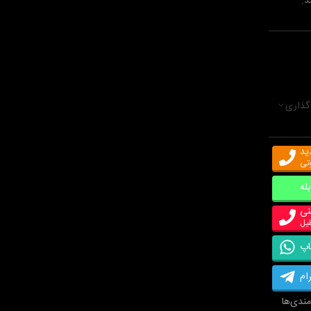
د.
گذاری
ید
وتی
بله
نی
اپ
ام
مندی‌ها