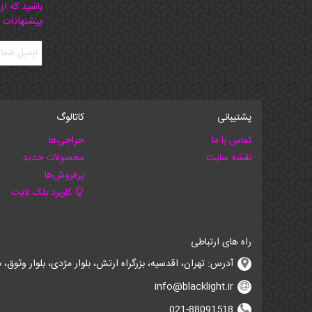
باشید که از
پیشنهادات 
پشتیبانی
کاتالوگ
تماس با ما
حراجی‌ها
نقشه سایت
محصولات جدید
پرفروش‌ها
کاربرد بلک لایت
راه های ارتباطی
آدرس: تهران، اقدسیه، بزرگراه ارتش، بلوار مژدی، بلوار وثوق، ⁩⁧مجتمع آمال⁩، طبقه اول، واحد16، فروشگاه بلک لایت
info@blacklight.ir
021-88091518