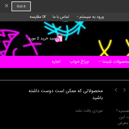
×
Got it
ورود به سیستم
تماس با ما
مقایسه
سبد خرید
0
مورد
0
حصولات شبنما
چراغ خواب
اجاره
محصولاتی که ممکن است دوست داشته
باشید
موردی یافت نشد
 هستید؟
، این
ر معرض