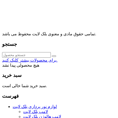
آدرس: تهران، اقدسیه، بزرگراه ارتش، بلوار مژدی، بلوار وثوق،
⁩⁧مجتمع آمال⁩، طبقه اول، واحد16، فروشگاه بلک لایت
info@blacklight.ir
021-88091518
تمامی حقوق مادی و معنوی بلک لایت محفوظ می باشد.
جستجو
برای محصولات بیشتر کلیک کنید.
هیچ محصولی پیدا نشد
سبد خرید
سبد خرید شما خالی است.
فهرست
لوازم نور پردازی بلک لایت
لامپ بلک لایت
لامپ هالوژن بلک لایت