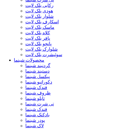
رکابی بلک لایت
هودی بلک لایت
شلوار بلک لایت
اسکارف بلک لایت
ماسک بلک لایت
کلاه بلک لایت
پافر بلک لایت
پانچو بلک لایت
شلوارک بلک لایت
سوئیشرت بلک لایت
محصولات شبنما
گردنبند شبنما
دستبند شبنما
پیکسل شبنما
دکوراتیو شبنما
فندک شبنما
ظروف شبنما
تابلو شبنما
تی شرت شبنما
فندک شبنما
بادکنک شبنما
پودر شبنما
لاک شبنما