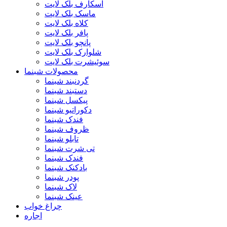
اسکارف بلک لایت
ماسک بلک لایت
کلاه بلک لایت
پافر بلک لایت
پانچو بلک لایت
شلوارک بلک لایت
سوئیشرت بلک لایت
محصولات شبنما
گردنبند شبنما
دستبند شبنما
پیکسل شبنما
دکوراتیو شبنما
فندک شبنما
ظروف شبنما
تابلو شبنما
تی شرت شبنما
فندک شبنما
بادکنک شبنما
پودر شبنما
لاک شبنما
عینک شبنما
چراغ خواب
اجاره