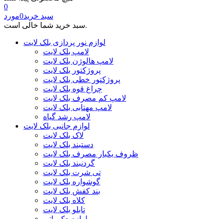
0
سبد خرید
0
مورد
سبد خرید شما خالی است.
لوازم نور پردازی بلک لایت
لامپ بلک لایت
لامپ هالوژن بلک لایت
پروژکتور بلک لایت
پروژکتور خطی بلک لایت
چراغ قوه بلک لایت
لامپ کم مصرف بلک لایت
لامپ مهتابی بلک لایت
لامپ رشد گیاه
لوازم جانبی بلک لایت
لاک بلک لایت
دستبند بلک لایت
ظروف یکبار مصرف بلک لایت
گردنبند بلک لایت
تی شرت بلک لایت
گوشواره بلک لایت
بند کفش بلک لایت
کلاه بلک لایت
تابلو بلک لایت
لوازم دکوراتیو