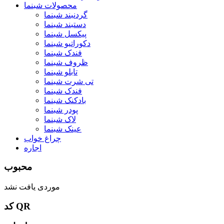
محصولات شبنما
گردنبند شبنما
دستبند شبنما
پیکسل شبنما
دکوراتیو شبنما
فندک شبنما
ظروف شبنما
تابلو شبنما
تی شرت شبنما
فندک شبنما
بادکنک شبنما
پودر شبنما
لاک شبنما
عینک شبنما
چراغ خواب
اجاره
محبوب
موردی یافت نشد
کد QR