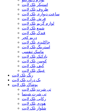
استیکر بلک لایت
ظروف بلک لایت
ساعت دیواری بلک لایت
فرش بلک لایت
لوازم گریم بلک لایت
شمع بلک لایت
فندک بلک لایت
دریم کچر
جاکلیدی بلک لایت
استرینگ بلک لایت
ماسک تنفسی
بادکنک بلک لایت
کوسن بلک لایت
کیف بلک لایت
عینک بلک لایت
رنگ بلک لایت
بک دراپ بلک لایت
پوشاک بلک لایت
تی شرت بلک لایت
تی شرت شبنما
رکابی بلک لایت
هودی بلک لایت
شلوار بلک لایت