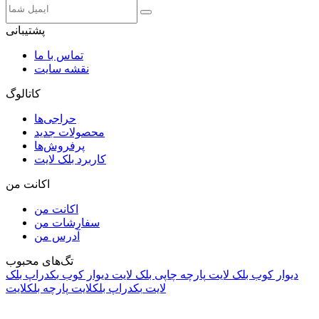
پشتیبانی
تماس با ما
نقشه سایت
کاتالوگ
حراجی‌ها
محصولات جدید
پرفروش‌ها
کاربرد بلک لایت
اکانت من
اکانت من
سفارشات من
آدرس من
تگ‌های محبوب
دیوار کوب بلک لایت
پارچه چاپی بلک لایت
دیوار کوب
بکدراپ بلک
لایت
بکدراپ بلکلایت
پارچه بلکلایت
راه های ارتباطی