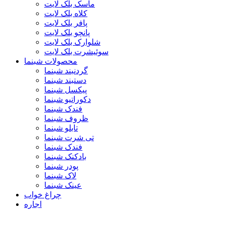
ماسک بلک لایت
کلاه بلک لایت
پافر بلک لایت
پانچو بلک لایت
شلوارک بلک لایت
سوئیشرت بلک لایت
محصولات شبنما
گردنبند شبنما
دستبند شبنما
پیکسل شبنما
دکوراتیو شبنما
فندک شبنما
ظروف شبنما
تابلو شبنما
تی شرت شبنما
فندک شبنما
بادکنک شبنما
پودر شبنما
لاک شبنما
عینک شبنما
چراغ خواب
اجاره