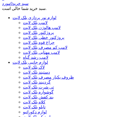
سبد خرید
0
مورد
سبد خرید شما خالی است.
لوازم نور پردازی بلک لایت
لامپ بلک لایت
لامپ هالوژن بلک لایت
پروژکتور بلک لایت
پروژکتور خطی بلک لایت
چراغ قوه بلک لایت
لامپ کم مصرف بلک لایت
لامپ مهتابی بلک لایت
لامپ رشد گیاه
لوازم جانبی بلک لایت
لاک بلک لایت
دستبند بلک لایت
ظروف یکبار مصرف بلک لایت
گردنبند بلک لایت
تی شرت بلک لایت
گوشواره بلک لایت
بند کفش بلک لایت
کلاه بلک لایت
تابلو بلک لایت
لوازم دکوراتیو
استیکر بلک لایت