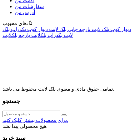
اکانت من
سفارشات من
آدرس من
تگ‌های محبوب
دیوار کوب بلک لایت
پارچه چاپی بلک لایت
دیوار کوب
بکدراپ بلک
لایت
بکدراپ بلکلایت
پارچه بلکلایت
راه های ارتباطی
آدرس: تهران، اقدسیه، بزرگراه ارتش، بلوار مژدی، بلوار وثوق،
⁩⁧مجتمع آمال⁩، طبقه اول، واحد16، فروشگاه بلک لایت
info@blacklight.ir
021-88091518
تمامی حقوق مادی و معنوی بلک لایت محفوظ می باشد.
جستجو
برای محصولات بیشتر کلیک کنید.
هیچ محصولی پیدا نشد
سبد خرید