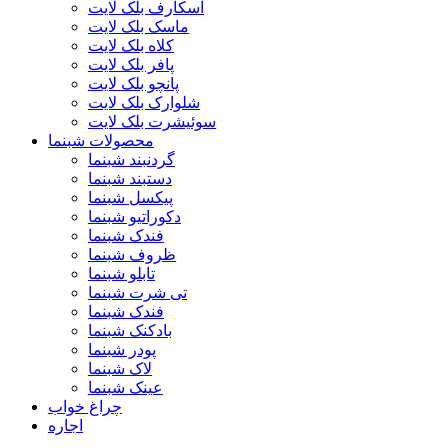
اسکارف بلک لایت
ماسک بلک لایت
کلاه بلک لایت
پافر بلک لایت
پانچو بلک لایت
شلوارک بلک لایت
سوئیشرت بلک لایت
محصولات شبنما
گردنبند شبنما
دستبند شبنما
پیکسل شبنما
دکوراتیو شبنما
فندک شبنما
ظروف شبنما
تابلو شبنما
تی شرت شبنما
فندک شبنما
بادکنک شبنما
پودر شبنما
لاک شبنما
عینک شبنما
چراغ خواب
اجاره