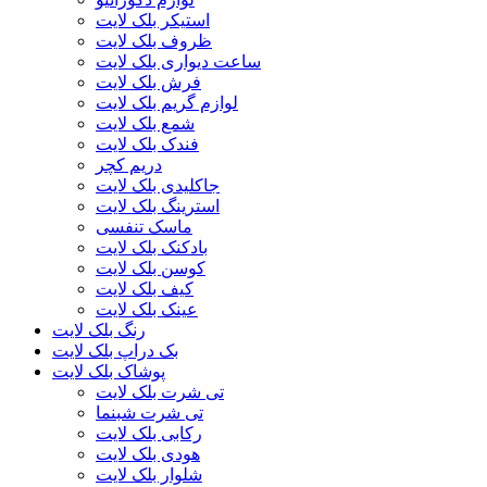
استیکر بلک لایت
ظروف بلک لایت
ساعت دیواری بلک لایت
فرش بلک لایت
لوازم گریم بلک لایت
شمع بلک لایت
فندک بلک لایت
دریم کچر
جاکلیدی بلک لایت
استرینگ بلک لایت
ماسک تنفسی
بادکنک بلک لایت
کوسن بلک لایت
کیف بلک لایت
عینک بلک لایت
رنگ بلک لایت
بک دراپ بلک لایت
پوشاک بلک لایت
تی شرت بلک لایت
تی شرت شبنما
رکابی بلک لایت
هودی بلک لایت
شلوار بلک لایت