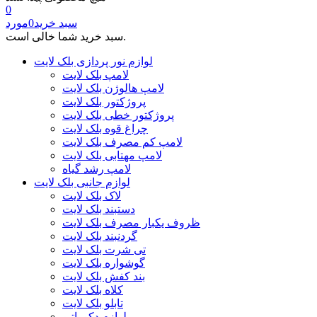
0
سبد خرید
0
مورد
سبد خرید شما خالی است.
لوازم نور پردازی بلک لایت
لامپ بلک لایت
لامپ هالوژن بلک لایت
پروژکتور بلک لایت
پروژکتور خطی بلک لایت
چراغ قوه بلک لایت
لامپ کم مصرف بلک لایت
لامپ مهتابی بلک لایت
لامپ رشد گیاه
لوازم جانبی بلک لایت
لاک بلک لایت
دستبند بلک لایت
ظروف یکبار مصرف بلک لایت
گردنبند بلک لایت
تی شرت بلک لایت
گوشواره بلک لایت
بند کفش بلک لایت
کلاه بلک لایت
تابلو بلک لایت
لوازم دکوراتیو