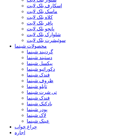
اسکارف بلک لایت
ماسک بلک لایت
کلاه بلک لایت
پافر بلک لایت
پانچو بلک لایت
شلوارک بلک لایت
سوئیشرت بلک لایت
محصولات شبنما
گردنبند شبنما
دستبند شبنما
پیکسل شبنما
دکوراتیو شبنما
فندک شبنما
ظروف شبنما
تابلو شبنما
تی شرت شبنما
فندک شبنما
بادکنک شبنما
پودر شبنما
لاک شبنما
عینک شبنما
چراغ خواب
اجاره