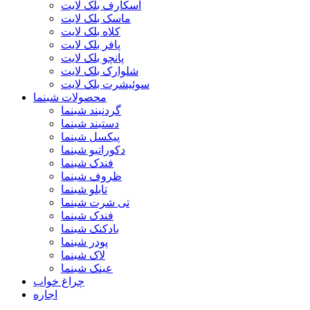
اسکارف بلک لایت
ماسک بلک لایت
کلاه بلک لایت
پافر بلک لایت
پانچو بلک لایت
شلوارک بلک لایت
سوئیشرت بلک لایت
محصولات شبنما
گردنبند شبنما
دستبند شبنما
پیکسل شبنما
دکوراتیو شبنما
فندک شبنما
ظروف شبنما
تابلو شبنما
تی شرت شبنما
فندک شبنما
بادکنک شبنما
پودر شبنما
لاک شبنما
عینک شبنما
چراغ خواب
اجاره