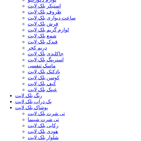
استیکر بلک لایت
ظروف بلک لایت
ساعت دیواری بلک لایت
فرش بلک لایت
لوازم گریم بلک لایت
شمع بلک لایت
فندک بلک لایت
دریم کچر
جاکلیدی بلک لایت
استرینگ بلک لایت
ماسک تنفسی
بادکنک بلک لایت
کوسن بلک لایت
کیف بلک لایت
عینک بلک لایت
رنگ بلک لایت
بک دراپ بلک لایت
پوشاک بلک لایت
تی شرت بلک لایت
تی شرت شبنما
رکابی بلک لایت
هودی بلک لایت
شلوار بلک لایت