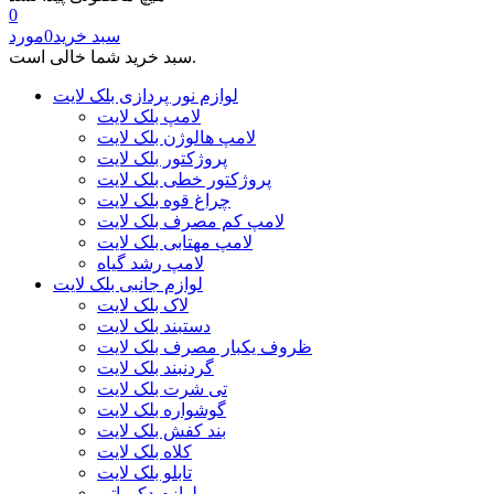
0
سبد خرید
0
مورد
سبد خرید شما خالی است.
لوازم نور پردازی بلک لایت
لامپ بلک لایت
لامپ هالوژن بلک لایت
پروژکتور بلک لایت
پروژکتور خطی بلک لایت
چراغ قوه بلک لایت
لامپ کم مصرف بلک لایت
لامپ مهتابی بلک لایت
لامپ رشد گیاه
لوازم جانبی بلک لایت
لاک بلک لایت
دستبند بلک لایت
ظروف یکبار مصرف بلک لایت
گردنبند بلک لایت
تی شرت بلک لایت
گوشواره بلک لایت
بند کفش بلک لایت
کلاه بلک لایت
تابلو بلک لایت
لوازم دکوراتیو