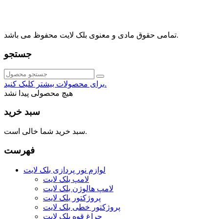
info@blacklight.ir
021-88091518
تمامی حقوق مادی و معنوی بلک لایت محفوظ می باشد.
جستجو
برای محصولات بیشتر کلیک کنید.
هیچ محصولی پیدا نشد
سبد خرید
سبد خرید شما خالی است.
فهرست
لوازم نور پردازی بلک لایت
لامپ بلک لایت
لامپ هالوژن بلک لایت
پروژکتور بلک لایت
پروژکتور خطی بلک لایت
چراغ قوه بلک لایت