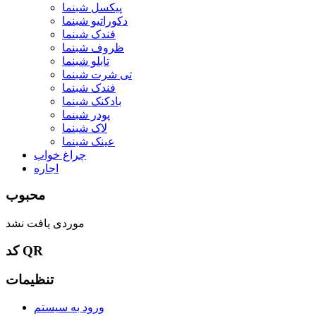
پیکسل شبنما
دکوراتیو شبنما
فندک شبنما
ظروف شبنما
تابلو شبنما
تی شرت شبنما
فندک شبنما
بادکنک شبنما
پودر شبنما
لاک شبنما
عینک شبنما
چراغ خواب
اجاره
محبوب
موردی یافت نشد
کد QR
تنظیمات
ورود به سیستم