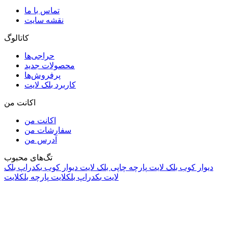
تماس با ما
نقشه سایت
کاتالوگ
حراجی‌ها
محصولات جدید
پرفروش‌ها
کاربرد بلک لایت
اکانت من
اکانت من
سفارشات من
آدرس من
تگ‌های محبوب
دیوار کوب بلک لایت
پارچه چاپی بلک لایت
دیوار کوب
بکدراپ بلک
لایت
بکدراپ بلکلایت
پارچه بلکلایت
راه های ارتباطی
آدرس: تهران، اقدسیه، بزرگراه ارتش، بلوار مژدی، بلوار وثوق،
⁩⁧مجتمع آمال⁩، طبقه اول، واحد16، فروشگاه بلک لایت