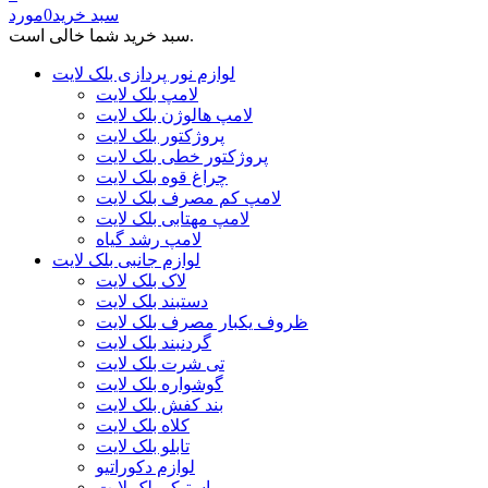
سبد خرید
0
مورد
سبد خرید شما خالی است.
لوازم نور پردازی بلک لایت
لامپ بلک لایت
لامپ هالوژن بلک لایت
پروژکتور بلک لایت
پروژکتور خطی بلک لایت
چراغ قوه بلک لایت
لامپ کم مصرف بلک لایت
لامپ مهتابی بلک لایت
لامپ رشد گیاه
لوازم جانبی بلک لایت
لاک بلک لایت
دستبند بلک لایت
ظروف یکبار مصرف بلک لایت
گردنبند بلک لایت
تی شرت بلک لایت
گوشواره بلک لایت
بند کفش بلک لایت
کلاه بلک لایت
تابلو بلک لایت
لوازم دکوراتیو
استیکر بلک لایت