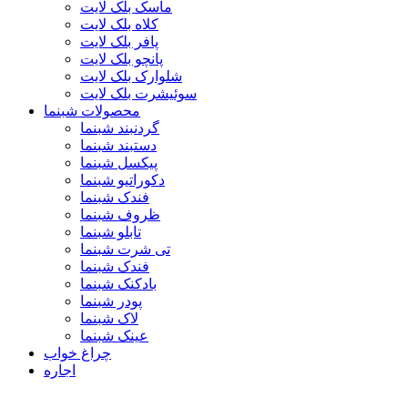
ماسک بلک لایت
کلاه بلک لایت
پافر بلک لایت
پانچو بلک لایت
شلوارک بلک لایت
سوئیشرت بلک لایت
محصولات شبنما
گردنبند شبنما
دستبند شبنما
پیکسل شبنما
دکوراتیو شبنما
فندک شبنما
ظروف شبنما
تابلو شبنما
تی شرت شبنما
فندک شبنما
بادکنک شبنما
پودر شبنما
لاک شبنما
عینک شبنما
چراغ خواب
اجاره