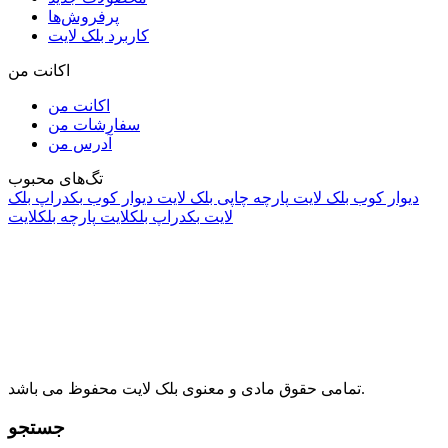
پرفروش‌ها
کاربرد بلک لایت
اکانت من
اکانت من
سفارشات من
آدرس من
تگ‌های محبوب
دیوار کوب بلک لایت
پارچه چاپی بلک لایت
دیوار کوب
بکدراپ بلک
لایت
بکدراپ بلکلایت
پارچه بلکلایت
راه های ارتباطی
آدرس: تهران، اقدسیه، بزرگراه ارتش، بلوار مژدی، بلوار وثوق،
⁩⁧مجتمع آمال⁩، طبقه اول، واحد16، فروشگاه بلک لایت
info@blacklight.ir
021-88091518
تمامی حقوق مادی و معنوی بلک لایت محفوظ می باشد.
جستجو