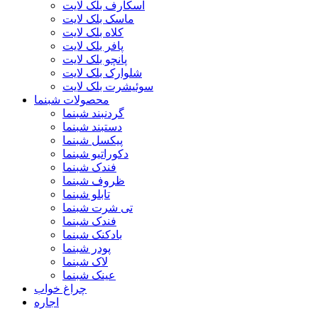
اسکارف بلک لایت
ماسک بلک لایت
کلاه بلک لایت
پافر بلک لایت
پانچو بلک لایت
شلوارک بلک لایت
سوئیشرت بلک لایت
محصولات شبنما
گردنبند شبنما
دستبند شبنما
پیکسل شبنما
دکوراتیو شبنما
فندک شبنما
ظروف شبنما
تابلو شبنما
تی شرت شبنما
فندک شبنما
بادکنک شبنما
پودر شبنما
لاک شبنما
عینک شبنما
چراغ خواب
اجاره