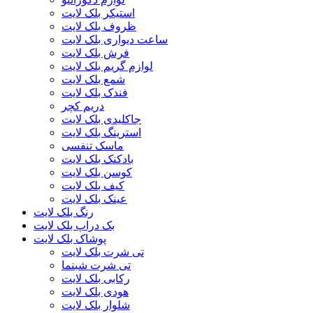
استیکر بلک لایت
ظروف بلک لایت
ساعت دیواری بلک لایت
فرش بلک لایت
لوازم گریم بلک لایت
شمع بلک لایت
فندک بلک لایت
دریم کچر
جاکلیدی بلک لایت
استرینگ بلک لایت
ماسک تنفسی
بادکنک بلک لایت
کوسن بلک لایت
کیف بلک لایت
عینک بلک لایت
رنگ بلک لایت
بک دراپ بلک لایت
پوشاک بلک لایت
تی شرت بلک لایت
تی شرت شبنما
رکابی بلک لایت
هودی بلک لایت
شلوار بلک لایت