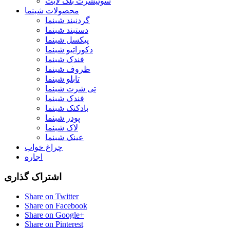
سوئیشرت بلک لایت
محصولات شبنما
گردنبند شبنما
دستبند شبنما
پیکسل شبنما
دکوراتیو شبنما
فندک شبنما
ظروف شبنما
تابلو شبنما
تی شرت شبنما
فندک شبنما
بادکنک شبنما
پودر شبنما
لاک شبنما
عینک شبنما
چراغ خواب
اجاره
اشتراک گذاری
Share on Twitter
Share on Facebook
Share on Google+
Share on Pinterest