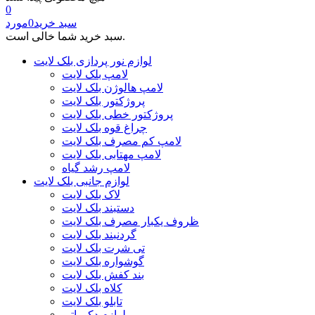
0
سبد خرید
0
مورد
سبد خرید شما خالی است.
لوازم نور پردازی بلک لایت
لامپ بلک لایت
لامپ هالوژن بلک لایت
پروژکتور بلک لایت
پروژکتور خطی بلک لایت
چراغ قوه بلک لایت
لامپ کم مصرف بلک لایت
لامپ مهتابی بلک لایت
لامپ رشد گیاه
لوازم جانبی بلک لایت
لاک بلک لایت
دستبند بلک لایت
ظروف یکبار مصرف بلک لایت
گردنبند بلک لایت
تی شرت بلک لایت
گوشواره بلک لایت
بند کفش بلک لایت
کلاه بلک لایت
تابلو بلک لایت
لوازم دکوراتیو