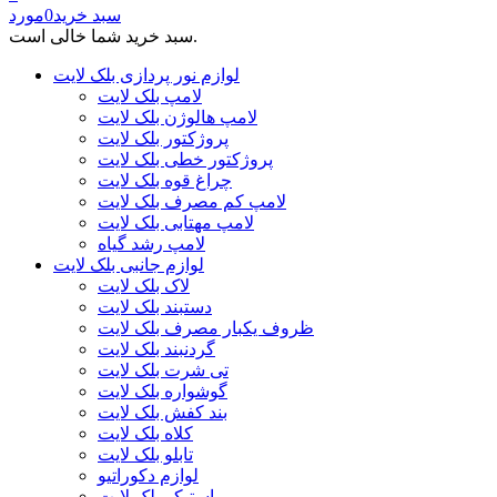
سبد خرید
0
مورد
سبد خرید شما خالی است.
لوازم نور پردازی بلک لایت
لامپ بلک لایت
لامپ هالوژن بلک لایت
پروژکتور بلک لایت
پروژکتور خطی بلک لایت
چراغ قوه بلک لایت
لامپ کم مصرف بلک لایت
لامپ مهتابی بلک لایت
لامپ رشد گیاه
لوازم جانبی بلک لایت
لاک بلک لایت
دستبند بلک لایت
ظروف یکبار مصرف بلک لایت
گردنبند بلک لایت
تی شرت بلک لایت
گوشواره بلک لایت
بند کفش بلک لایت
کلاه بلک لایت
تابلو بلک لایت
لوازم دکوراتیو
استیکر بلک لایت