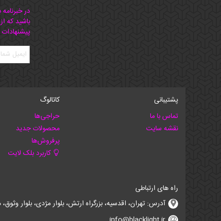
در خبرنامه 
باشید که از
پیشنهادات 
پشتیبانی
کاتالوگ
تماس با ما
حراجی‌ها
نقشه سایت
محصولات جدید
پرفروش‌ها
کاربرد بلک لایت
راه های ارتباطی
آدرس: تهران، اقدسیه، بزرگراه ارتش، بلوار مژدی، بلوار وثوق، ⁩⁧مجتمع آمال⁩، طبقه اول، واحد16، فروشگاه بلک لایت
info@blacklight.ir