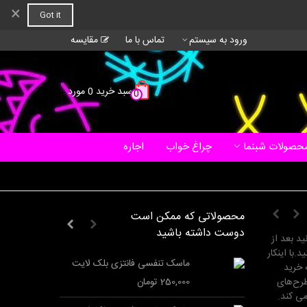
×
Got it
ورود به سیستم
تماس با ما
مقایسه
سبد خرید
0
مورد
0
حصولات شبنما
چراغ خواب
اجاره
محصولاتی که ممکن است
دوست داشته باشید
ید بعد از
با اینکار
ماسک تنفسی فانتزی بلک لایت
ما
 خرید
طرح‌های
250,000 تومان
000
می کند.