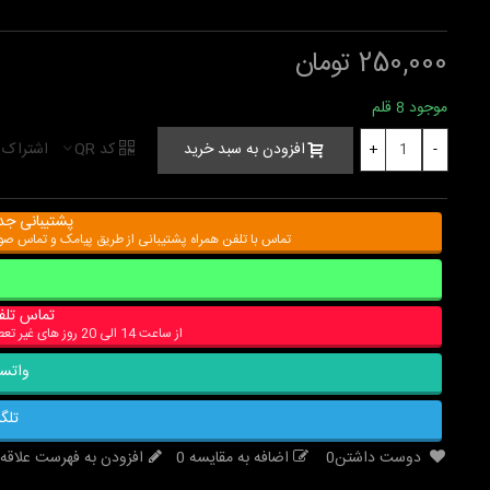
250,000 تومان
موجود
8 قلم
کد QR
اشتراک 
افزودن به سبد خرید
+
-
پشتیبانی جد
تماس با تلفن همراه پشتیبانی از طریق پیامک و تماس ص
تماس تلف
از ساعت 14 الی 20 روز های غیر تعطیل
واتس
تلگر
دوست داشتن
0
اضافه به مقایسه
0
افزودن به فهرست علاقه‌