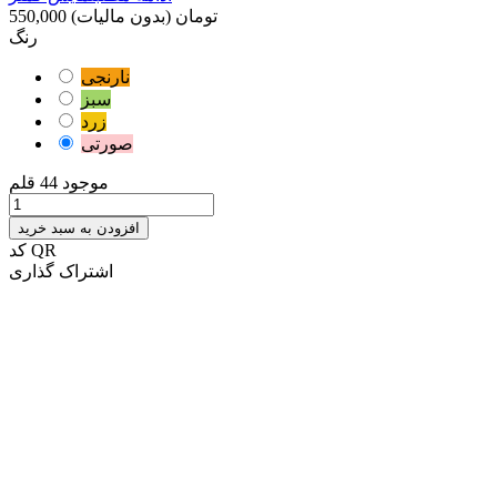
550,000 تومان
(بدون مالیات)
رنگ
نارنجی
سبز
زرد
صورتی
موجود
44 قلم
افزودن به سبد خرید
کد QR
اشتراک گذاری