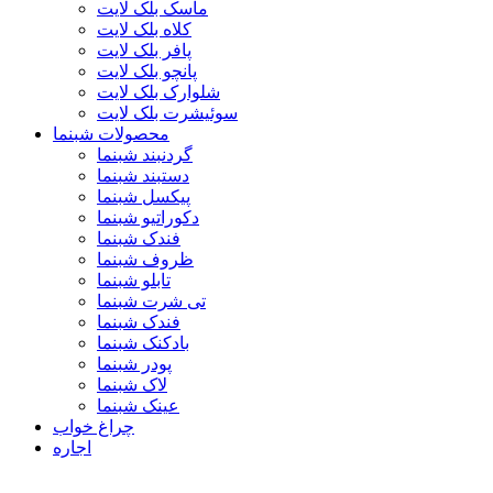
ماسک بلک لایت
کلاه بلک لایت
پافر بلک لایت
پانچو بلک لایت
شلوارک بلک لایت
سوئیشرت بلک لایت
محصولات شبنما
گردنبند شبنما
دستبند شبنما
پیکسل شبنما
دکوراتیو شبنما
فندک شبنما
ظروف شبنما
تابلو شبنما
تی شرت شبنما
فندک شبنما
بادکنک شبنما
پودر شبنما
لاک شبنما
عینک شبنما
چراغ خواب
اجاره