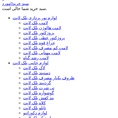
سبد خرید
0
مورد
سبد خرید شما خالی است.
لوازم نور پردازی بلک لایت
لامپ بلک لایت
لامپ هالوژن بلک لایت
پروژکتور بلک لایت
پروژکتور خطی بلک لایت
چراغ قوه بلک لایت
لامپ کم مصرف بلک لایت
لامپ مهتابی بلک لایت
لامپ رشد گیاه
لوازم جانبی بلک لایت
لاک بلک لایت
دستبند بلک لایت
ظروف یکبار مصرف بلک لایت
گردنبند بلک لایت
تی شرت بلک لایت
گوشواره بلک لایت
بند کفش بلک لایت
کلاه بلک لایت
تابلو بلک لایت
لوازم دکوراتیو
استیکر بلک لایت