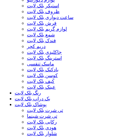
استیکر بلک لایت
ظروف بلک لایت
ساعت دیواری بلک لایت
فرش بلک لایت
لوازم گریم بلک لایت
شمع بلک لایت
فندک بلک لایت
دریم کچر
جاکلیدی بلک لایت
استرینگ بلک لایت
ماسک تنفسی
بادکنک بلک لایت
کوسن بلک لایت
کیف بلک لایت
عینک بلک لایت
رنگ بلک لایت
بک دراپ بلک لایت
پوشاک بلک لایت
تی شرت بلک لایت
تی شرت شبنما
رکابی بلک لایت
هودی بلک لایت
شلوار بلک لایت