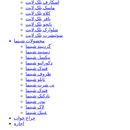
اسکارف بلک لایت
ماسک بلک لایت
کلاه بلک لایت
پافر بلک لایت
پانچو بلک لایت
شلوارک بلک لایت
سوئیشرت بلک لایت
محصولات شبنما
گردنبند شبنما
دستبند شبنما
پیکسل شبنما
دکوراتیو شبنما
فندک شبنما
ظروف شبنما
تابلو شبنما
تی شرت شبنما
فندک شبنما
بادکنک شبنما
پودر شبنما
لاک شبنما
عینک شبنما
چراغ خواب
اجاره