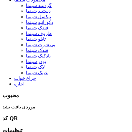
گردنبند شبنما
دستبند شبنما
پیکسل شبنما
دکوراتیو شبنما
فندک شبنما
ظروف شبنما
تابلو شبنما
تی شرت شبنما
فندک شبنما
بادکنک شبنما
پودر شبنما
لاک شبنما
عینک شبنما
چراغ خواب
اجاره
محبوب
موردی یافت نشد
کد QR
تنظیمات