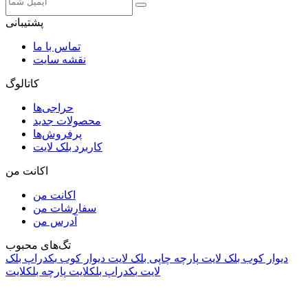
پشتیبانی
تماس با ما
نقشه سایت
کاتالوگ
حراجی‌ها
محصولات جدید
پرفروش‌ها
کاربرد بلک لایت
اکانت من
اکانت من
سفارشات من
آدرس من
تگ‌های محبوب
دیوار کوب بلک لایت
پارچه چاپی بلک لایت
دیوار کوب
بکدراپ بلک
لایت
بکدراپ بلکلایت
پارچه بلکلایت
راه های ارتباطی