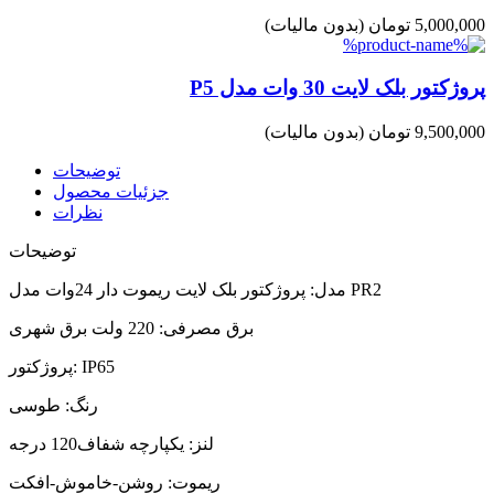
5,000,000 تومان
(بدون مالیات)
پروژکتور بلک لایت 30 وات مدل P5
9,500,000 تومان
(بدون مالیات)
توضیحات
جزئیات محصول
نظرات
توضیحات
مدل: پروژکتور بلک لایت ریموت دار 24وات مدل PR2
برق مصرفی: 220 ولت برق شهری
پروژکتور: IP65
رنگ: طوسی
لنز: یکپارچه شفاف120 درجه
ریموت: روشن-خاموش-افکت