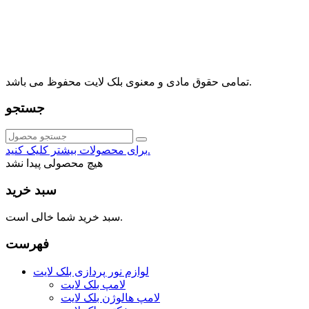
آدرس: تهران، اقدسیه، بزرگراه ارتش، بلوار مژدی، بلوار وثوق،
⁩⁧مجتمع آمال⁩، طبقه اول، واحد16، فروشگاه بلک لایت
info@blacklight.ir
021-88091518
تمامی حقوق مادی و معنوی بلک لایت محفوظ می باشد.
جستجو
برای محصولات بیشتر کلیک کنید.
هیچ محصولی پیدا نشد
سبد خرید
سبد خرید شما خالی است.
فهرست
لوازم نور پردازی بلک لایت
لامپ بلک لایت
لامپ هالوژن بلک لایت