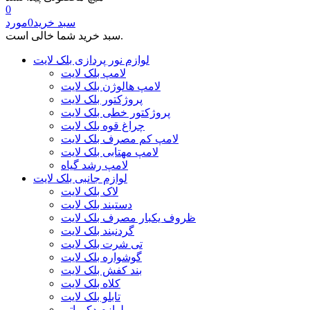
0
سبد خرید
0
مورد
سبد خرید شما خالی است.
لوازم نور پردازی بلک لایت
لامپ بلک لایت
لامپ هالوژن بلک لایت
پروژکتور بلک لایت
پروژکتور خطی بلک لایت
چراغ قوه بلک لایت
لامپ کم مصرف بلک لایت
لامپ مهتابی بلک لایت
لامپ رشد گیاه
لوازم جانبی بلک لایت
لاک بلک لایت
دستبند بلک لایت
ظروف یکبار مصرف بلک لایت
گردنبند بلک لایت
تی شرت بلک لایت
گوشواره بلک لایت
بند کفش بلک لایت
کلاه بلک لایت
تابلو بلک لایت
لوازم دکوراتیو