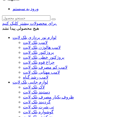
ورود به سیستم
برای محصولات بیشتر کلیک کنید.
هیچ محصولی پیدا نشد
لوازم نور پردازی بلک لایت
لامپ بلک لایت
لامپ هالوژن بلک لایت
پروژکتور بلک لایت
پروژکتور خطی بلک لایت
چراغ قوه بلک لایت
لامپ کم مصرف بلک لایت
لامپ مهتابی بلک لایت
لامپ رشد گیاه
لوازم جانبی بلک لایت
لاک بلک لایت
دستبند بلک لایت
ظروف یکبار مصرف بلک لایت
گردنبند بلک لایت
تی شرت بلک لایت
گوشواره بلک لایت
بند کفش بلک لایت