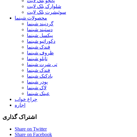
پانچو بلک لایت
شلوارک بلک لایت
سوئیشرت بلک لایت
محصولات شبنما
گردنبند شبنما
دستبند شبنما
پیکسل شبنما
دکوراتیو شبنما
فندک شبنما
ظروف شبنما
تابلو شبنما
تی شرت شبنما
فندک شبنما
بادکنک شبنما
پودر شبنما
لاک شبنما
عینک شبنما
چراغ خواب
اجاره
اشتراک گذاری
Share on Twitter
Share on Facebook