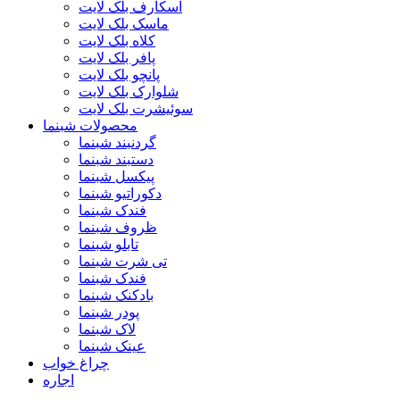
اسکارف بلک لایت
ماسک بلک لایت
کلاه بلک لایت
پافر بلک لایت
پانچو بلک لایت
شلوارک بلک لایت
سوئیشرت بلک لایت
محصولات شبنما
گردنبند شبنما
دستبند شبنما
پیکسل شبنما
دکوراتیو شبنما
فندک شبنما
ظروف شبنما
تابلو شبنما
تی شرت شبنما
فندک شبنما
بادکنک شبنما
پودر شبنما
لاک شبنما
عینک شبنما
چراغ خواب
اجاره