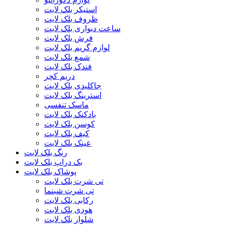
استیکر بلک لایت
ظروف بلک لایت
ساعت دیواری بلک لایت
فرش بلک لایت
لوازم گریم بلک لایت
شمع بلک لایت
فندک بلک لایت
دریم کچر
جاکلیدی بلک لایت
استرینگ بلک لایت
ماسک تنفسی
بادکنک بلک لایت
کوسن بلک لایت
کیف بلک لایت
عینک بلک لایت
رنگ بلک لایت
بک دراپ بلک لایت
پوشاک بلک لایت
تی شرت بلک لایت
تی شرت شبنما
رکابی بلک لایت
هودی بلک لایت
شلوار بلک لایت