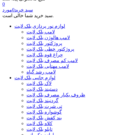
0
سبد خرید
0
مورد
سبد خرید شما خالی است.
لوازم نور پردازی بلک لایت
لامپ بلک لایت
لامپ هالوژن بلک لایت
پروژکتور بلک لایت
پروژکتور خطی بلک لایت
چراغ قوه بلک لایت
لامپ کم مصرف بلک لایت
لامپ مهتابی بلک لایت
لامپ رشد گیاه
لوازم جانبی بلک لایت
لاک بلک لایت
دستبند بلک لایت
ظروف یکبار مصرف بلک لایت
گردنبند بلک لایت
تی شرت بلک لایت
گوشواره بلک لایت
بند کفش بلک لایت
کلاه بلک لایت
تابلو بلک لایت
لوازم دکوراتیو