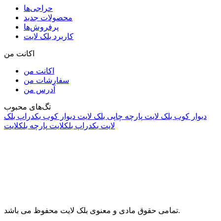
حراجی‌ها
محصولات جدید
پرفروش‌ها
کاربرد بلک لایت
اکانت من
اکانت من
سفارشات من
آدرس من
تگ‌های محبوب
دیوار کوب بلک لایت
پارچه چاپی بلک لایت
دیوار کوب
بکدراپ بلک
لایت
بکدراپ بلکلایت
پارچه بلکلایت
راه های ارتباطی
آدرس: تهران، اقدسیه، بزرگراه ارتش، بلوار مژدی، بلوار وثوق،
⁩⁧مجتمع آمال⁩، طبقه اول، واحد16، فروشگاه بلک لایت
info@blacklight.ir
021-88091518
تمامی حقوق مادی و معنوی بلک لایت محفوظ می باشد.