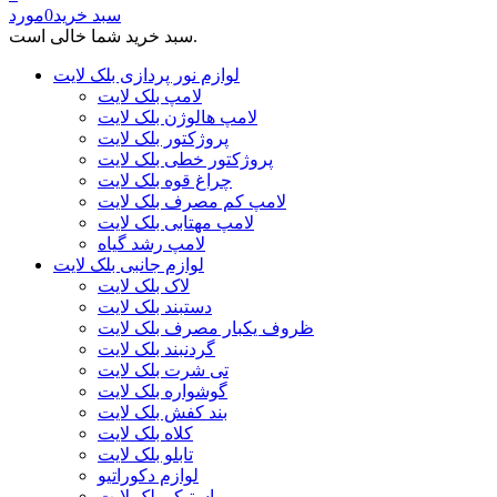
سبد خرید
0
مورد
سبد خرید شما خالی است.
لوازم نور پردازی بلک لایت
لامپ بلک لایت
لامپ هالوژن بلک لایت
پروژکتور بلک لایت
پروژکتور خطی بلک لایت
چراغ قوه بلک لایت
لامپ کم مصرف بلک لایت
لامپ مهتابی بلک لایت
لامپ رشد گیاه
لوازم جانبی بلک لایت
لاک بلک لایت
دستبند بلک لایت
ظروف یکبار مصرف بلک لایت
گردنبند بلک لایت
تی شرت بلک لایت
گوشواره بلک لایت
بند کفش بلک لایت
کلاه بلک لایت
تابلو بلک لایت
لوازم دکوراتیو
استیکر بلک لایت