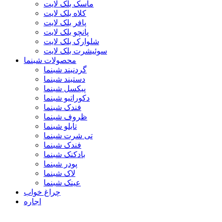
ماسک بلک لایت
کلاه بلک لایت
پافر بلک لایت
پانچو بلک لایت
شلوارک بلک لایت
سوئیشرت بلک لایت
محصولات شبنما
گردنبند شبنما
دستبند شبنما
پیکسل شبنما
دکوراتیو شبنما
فندک شبنما
ظروف شبنما
تابلو شبنما
تی شرت شبنما
فندک شبنما
بادکنک شبنما
پودر شبنما
لاک شبنما
عینک شبنما
چراغ خواب
اجاره