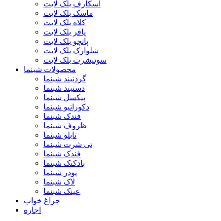
اسکارف بلک لایت
ماسک بلک لایت
کلاه بلک لایت
پافر بلک لایت
پانچو بلک لایت
شلوارک بلک لایت
سوئیشرت بلک لایت
محصولات شبنما
گردنبند شبنما
دستبند شبنما
پیکسل شبنما
دکوراتیو شبنما
فندک شبنما
ظروف شبنما
تابلو شبنما
تی شرت شبنما
فندک شبنما
بادکنک شبنما
پودر شبنما
لاک شبنما
عینک شبنما
چراغ خواب
اجاره