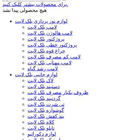
برای محصولات بیشتر کلیک کنید.
هیچ محصولی پیدا نشد
لوازم نور پردازی بلک لایت
لامپ بلک لایت
لامپ هالوژن بلک لایت
پروژکتور بلک لایت
پروژکتور خطی بلک لایت
چراغ قوه بلک لایت
لامپ کم مصرف بلک لایت
لامپ مهتابی بلک لایت
لامپ رشد گیاه
لوازم جانبی بلک لایت
لاک بلک لایت
دستبند بلک لایت
ظروف یکبار مصرف بلک لایت
گردنبند بلک لایت
تی شرت بلک لایت
گوشواره بلک لایت
بند کفش بلک لایت
کلاه بلک لایت
تابلو بلک لایت
لوازم دکوراتیو
استیکر بلک لایت