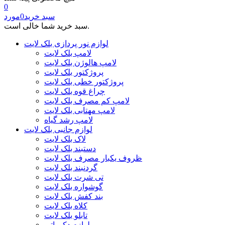
0
سبد خرید
0
مورد
سبد خرید شما خالی است.
لوازم نور پردازی بلک لایت
لامپ بلک لایت
لامپ هالوژن بلک لایت
پروژکتور بلک لایت
پروژکتور خطی بلک لایت
چراغ قوه بلک لایت
لامپ کم مصرف بلک لایت
لامپ مهتابی بلک لایت
لامپ رشد گیاه
لوازم جانبی بلک لایت
لاک بلک لایت
دستبند بلک لایت
ظروف یکبار مصرف بلک لایت
گردنبند بلک لایت
تی شرت بلک لایت
گوشواره بلک لایت
بند کفش بلک لایت
کلاه بلک لایت
تابلو بلک لایت
لوازم دکوراتیو