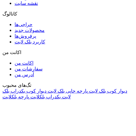
نقشه سایت
کاتالوگ
حراجی‌ها
محصولات جدید
پرفروش‌ها
کاربرد بلک لایت
اکانت من
اکانت من
سفارشات من
آدرس من
تگ‌های محبوب
دیوار کوب بلک لایت
پارچه چاپی بلک لایت
دیوار کوب
بکدراپ بلک
لایت
بکدراپ بلکلایت
پارچه بلکلایت
راه های ارتباطی
آدرس: تهران، اقدسیه، بزرگراه ارتش، بلوار مژدی، بلوار وثوق،
⁩⁧مجتمع آمال⁩، طبقه اول، واحد16، فروشگاه بلک لایت
info@blacklight.ir