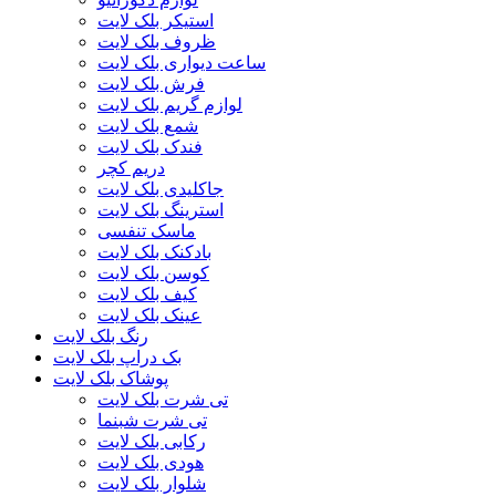
استیکر بلک لایت
ظروف بلک لایت
ساعت دیواری بلک لایت
فرش بلک لایت
لوازم گریم بلک لایت
شمع بلک لایت
فندک بلک لایت
دریم کچر
جاکلیدی بلک لایت
استرینگ بلک لایت
ماسک تنفسی
بادکنک بلک لایت
کوسن بلک لایت
کیف بلک لایت
عینک بلک لایت
رنگ بلک لایت
بک دراپ بلک لایت
پوشاک بلک لایت
تی شرت بلک لایت
تی شرت شبنما
رکابی بلک لایت
هودی بلک لایت
شلوار بلک لایت