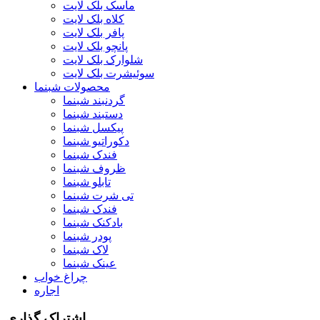
ماسک بلک لایت
کلاه بلک لایت
پافر بلک لایت
پانچو بلک لایت
شلوارک بلک لایت
سوئیشرت بلک لایت
محصولات شبنما
گردنبند شبنما
دستبند شبنما
پیکسل شبنما
دکوراتیو شبنما
فندک شبنما
ظروف شبنما
تابلو شبنما
تی شرت شبنما
فندک شبنما
بادکنک شبنما
پودر شبنما
لاک شبنما
عینک شبنما
چراغ خواب
اجاره
اشتراک گذاری