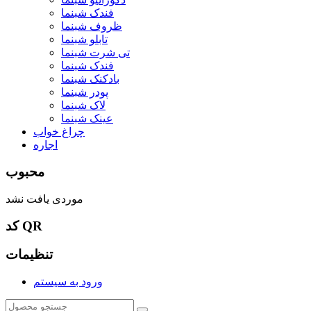
فندک شبنما
ظروف شبنما
تابلو شبنما
تی شرت شبنما
فندک شبنما
بادکنک شبنما
پودر شبنما
لاک شبنما
عینک شبنما
چراغ خواب
اجاره
محبوب
موردی یافت نشد
کد QR
تنظیمات
ورود به سیستم