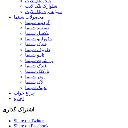
پانچو بلک لایت
شلوارک بلک لایت
سوئیشرت بلک لایت
محصولات شبنما
گردنبند شبنما
دستبند شبنما
پیکسل شبنما
دکوراتیو شبنما
فندک شبنما
ظروف شبنما
تابلو شبنما
تی شرت شبنما
فندک شبنما
بادکنک شبنما
پودر شبنما
لاک شبنما
عینک شبنما
چراغ خواب
اجاره
اشتراک گذاری
Share on Twitter
Share on Facebook