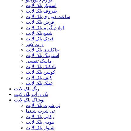
استیکر بلک لایت
ظروف بلک لایت
ساعت دیواری بلک لایت
فرش بلک لایت
لوازم گریم بلک لایت
شمع بلک لایت
فندک بلک لایت
دریم کچر
جاکلیدی بلک لایت
استرینگ بلک لایت
ماسک تنفسی
بادکنک بلک لایت
کوسن بلک لایت
کیف بلک لایت
عینک بلک لایت
رنگ بلک لایت
بک دراپ بلک لایت
پوشاک بلک لایت
تی شرت بلک لایت
تی شرت شبنما
رکابی بلک لایت
هودی بلک لایت
شلوار بلک لایت