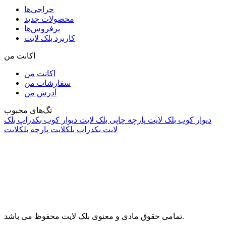
حراجی‌ها
محصولات جدید
پرفروش‌ها
کاربرد بلک لایت
اکانت من
اکانت من
سفارشات من
آدرس من
تگ‌های محبوب
دیوار کوب بلک لایت
پارچه چاپی بلک لایت
دیوار کوب
بکدراپ بلک
لایت
بکدراپ بلکلایت
پارچه بلکلایت
راه های ارتباطی
آدرس: تهران، اقدسیه، بزرگراه ارتش، بلوار مژدی، بلوار وثوق،
⁩⁧مجتمع آمال⁩، طبقه اول، واحد16، فروشگاه بلک لایت
info@blacklight.ir
021-88091518
تمامی حقوق مادی و معنوی بلک لایت محفوظ می باشد.