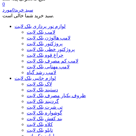
0
سبد خرید
0
مورد
سبد خرید شما خالی است.
لوازم نور پردازی بلک لایت
لامپ بلک لایت
لامپ هالوژن بلک لایت
پروژکتور بلک لایت
پروژکتور خطی بلک لایت
چراغ قوه بلک لایت
لامپ کم مصرف بلک لایت
لامپ مهتابی بلک لایت
لامپ رشد گیاه
لوازم جانبی بلک لایت
لاک بلک لایت
دستبند بلک لایت
ظروف یکبار مصرف بلک لایت
گردنبند بلک لایت
تی شرت بلک لایت
گوشواره بلک لایت
بند کفش بلک لایت
کلاه بلک لایت
تابلو بلک لایت
لوازم دکوراتیو