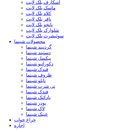
اسکارف بلک لایت
ماسک بلک لایت
کلاه بلک لایت
پافر بلک لایت
پانچو بلک لایت
شلوارک بلک لایت
سوئیشرت بلک لایت
محصولات شبنما
گردنبند شبنما
دستبند شبنما
پیکسل شبنما
دکوراتیو شبنما
فندک شبنما
ظروف شبنما
تابلو شبنما
تی شرت شبنما
فندک شبنما
بادکنک شبنما
پودر شبنما
لاک شبنما
عینک شبنما
چراغ خواب
اجاره