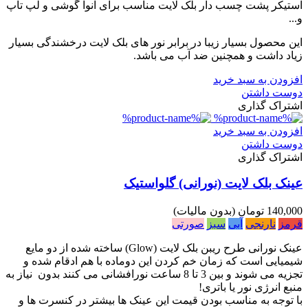
استیکر پشت چسب دار بلک لایت مناسب برای انوا گوشی و لپ تاپ
و...
این محصول بسیار زیبا در برابر نور های بلک لایت درخشندگی بسیار
زیاد داشت و همچنین ضد آب می باشد.
افزودن به سبد خرید
دوست داشتن
اشتراک گذاری
افزودن به سبد خرید
دوست داشتن
اشتراک گذاری
عینک بلک لایت (نورانی) گلواستیک
140,000 تومان
(بدون مالیات)
قرمز
نارنجی
آبی
سبز
صورتی
عینک نورانی طرح ریبن بلک لایت (Glow) ساخته شده از دو مایع
شیمیایی است که زمان خم کردن این دوماده با هم ادقام شده و
تجزیه می شوند و بین 3 تا 8 ساعت نورافشانی می کنند بدون نیاز به
منبع انرژی نور یا باتری!
با توجه به مناسب بودن قیمت این عینک ها بیشتر در کنسرت ها و