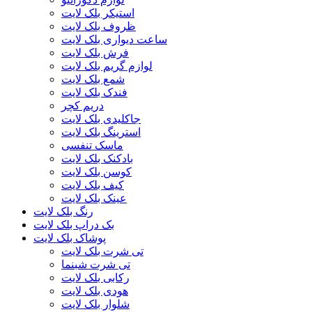
استیکر بلک لایت
ظروف بلک لایت
ساعت دیواری بلک لایت
فرش بلک لایت
لوازم گریم بلک لایت
شمع بلک لایت
فندک بلک لایت
دریم کچر
جاکلیدی بلک لایت
استرینگ بلک لایت
ماسک تنفسی
بادکنک بلک لایت
کوسن بلک لایت
کیف بلک لایت
عینک بلک لایت
رنگ بلک لایت
بک دراپ بلک لایت
پوشاک بلک لایت
تی شرت بلک لایت
تی شرت شبنما
رکابی بلک لایت
هودی بلک لایت
شلوار بلک لایت