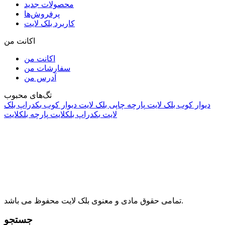
محصولات جدید
پرفروش‌ها
کاربرد بلک لایت
اکانت من
اکانت من
سفارشات من
آدرس من
تگ‌های محبوب
دیوار کوب بلک لایت
پارچه چاپی بلک لایت
دیوار کوب
بکدراپ بلک
لایت
بکدراپ بلکلایت
پارچه بلکلایت
راه های ارتباطی
آدرس: تهران، اقدسیه، بزرگراه ارتش، بلوار مژدی، بلوار وثوق،
⁩⁧مجتمع آمال⁩، طبقه اول، واحد16، فروشگاه بلک لایت
info@blacklight.ir
021-88091518
تمامی حقوق مادی و معنوی بلک لایت محفوظ می باشد.
جستجو