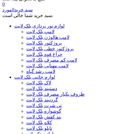
0
سبد خرید
0
مورد
سبد خرید شما خالی است.
لوازم نور پردازی بلک لایت
لامپ بلک لایت
لامپ هالوژن بلک لایت
پروژکتور بلک لایت
پروژکتور خطی بلک لایت
چراغ قوه بلک لایت
لامپ کم مصرف بلک لایت
لامپ مهتابی بلک لایت
لامپ رشد گیاه
لوازم جانبی بلک لایت
لاک بلک لایت
دستبند بلک لایت
ظروف یکبار مصرف بلک لایت
گردنبند بلک لایت
تی شرت بلک لایت
گوشواره بلک لایت
بند کفش بلک لایت
کلاه بلک لایت
تابلو بلک لایت
لوازم دکوراتیو