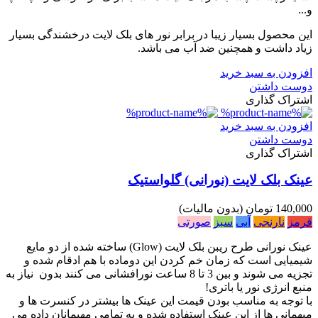
و...
این محصول بسیار زیبا در برابر نور های بلک لایت درخشندگی بسیار
زیاد داشت و همچنین ضد آب می باشد.
افزودن به سبد خرید
دوست داشتن
اشتراک گذاری
افزودن به سبد خرید
دوست داشتن
اشتراک گذاری
عینک بلک لایت (نورانی) گلواستیک
140,000 تومان
(بدون مالیات)
قرمز
نارنجی
آبی
سبز
صورتی
عینک نورانی طرح ریبن بلک لایت (Glow) ساخته شده از دو مایع
شیمیایی است که زمان خم کردن این دوماده با هم ادقام شده و
تجزیه می شوند و بین 3 تا 8 ساعت نورافشانی می کنند بدون نیاز به
منبع انرژی نور یا باتری!
با توجه به مناسب بودن قیمت این عینک ها بیشتر در کنسرت ها و
میهمانی ها از این عینک استفاده شده و به تمامی مهیمانان داده می