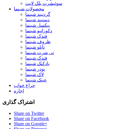
سوئیشرت بلک لایت
محصولات شبنما
گردنبند شبنما
دستبند شبنما
پیکسل شبنما
دکوراتیو شبنما
فندک شبنما
ظروف شبنما
تابلو شبنما
تی شرت شبنما
فندک شبنما
بادکنک شبنما
پودر شبنما
لاک شبنما
عینک شبنما
چراغ خواب
اجاره
اشتراک گذاری
Share on Twitter
Share on Facebook
Share on Google+
Share on Pinterest