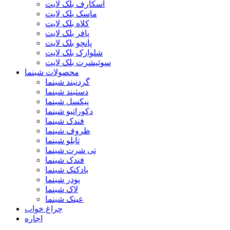
اسکارف بلک لایت
ماسک بلک لایت
کلاه بلک لایت
پافر بلک لایت
پانچو بلک لایت
شلوارک بلک لایت
سوئیشرت بلک لایت
محصولات شبنما
گردنبند شبنما
دستبند شبنما
پیکسل شبنما
دکوراتیو شبنما
فندک شبنما
ظروف شبنما
تابلو شبنما
تی شرت شبنما
فندک شبنما
بادکنک شبنما
پودر شبنما
لاک شبنما
عینک شبنما
چراغ خواب
اجاره