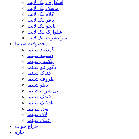
اسکارف بلک لایت
ماسک بلک لایت
کلاه بلک لایت
پافر بلک لایت
پانچو بلک لایت
شلوارک بلک لایت
سوئیشرت بلک لایت
محصولات شبنما
گردنبند شبنما
دستبند شبنما
پیکسل شبنما
دکوراتیو شبنما
فندک شبنما
ظروف شبنما
تابلو شبنما
تی شرت شبنما
فندک شبنما
بادکنک شبنما
پودر شبنما
لاک شبنما
عینک شبنما
چراغ خواب
اجاره