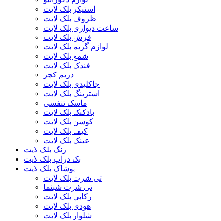
استیکر بلک لایت
ظروف بلک لایت
ساعت دیواری بلک لایت
فرش بلک لایت
لوازم گریم بلک لایت
شمع بلک لایت
فندک بلک لایت
دریم کچر
جاکلیدی بلک لایت
استرینگ بلک لایت
ماسک تنفسی
بادکنک بلک لایت
کوسن بلک لایت
کیف بلک لایت
عینک بلک لایت
رنگ بلک لایت
بک دراپ بلک لایت
پوشاک بلک لایت
تی شرت بلک لایت
تی شرت شبنما
رکابی بلک لایت
هودی بلک لایت
شلوار بلک لایت