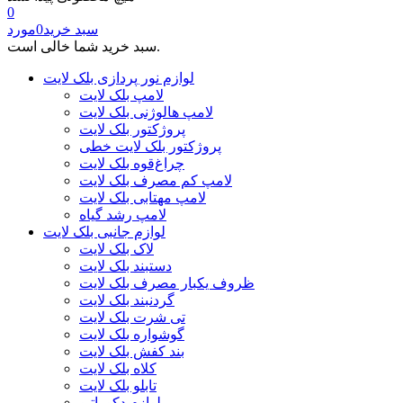
0
سبد خرید
0
مورد
سبد خرید شما خالی است.
لوازم نور پردازی بلک لایت
لامپ بلک لایت
لامپ هالوژنی بلک لایت
پروژکتور بلک لایت
پروژکتور بلک لایت خطی
چراغ‌قوه بلک لایت
لامپ کم مصرف بلک لایت
لامپ مهتابی بلک لایت
لامپ رشد گیاه
لوازم جانبی بلک لایت
لاک بلک لایت
دستبند بلک لایت
ظروف یکبار مصرف بلک لایت
گردنبند بلک لایت
تی شرت بلک لایت
گوشواره بلک لایت
بند کفش بلک لایت
کلاه بلک لایت
تابلو بلک لایت
لوازم دکوراتیو