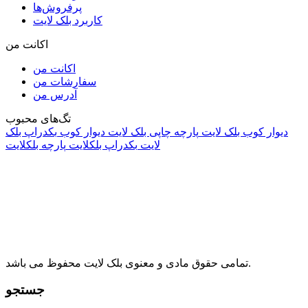
پرفروش‌ها
کاربرد بلک لایت
اکانت من
اکانت من
سفارشات من
آدرس من
تگ‌های محبوب
دیوار کوب بلک لایت
پارچه چاپی بلک لایت
دیوار کوب
بکدراپ بلک
لایت
بکدراپ بلکلایت
پارچه بلکلایت
راه های ارتباطی
آدرس: تهران، اقدسیه، بزرگراه ارتش، بلوار مژدی، بلوار وثوق،
⁩⁧مجتمع آمال⁩، طبقه اول، واحد16، فروشگاه بلک لایت
info@blacklight.ir
021-88091518
تمامی حقوق مادی و معنوی بلک لایت محفوظ می باشد.
جستجو