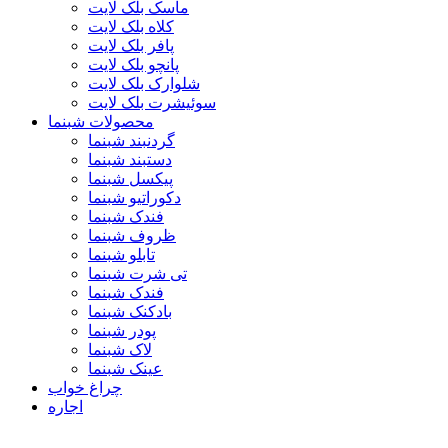
ماسک بلک لایت
کلاه بلک لایت
پافر بلک لایت
پانچو بلک لایت
شلوارک بلک لایت
سوئیشرت بلک لایت
محصولات شبنما
گردنبند شبنما
دستبند شبنما
پیکسل شبنما
دکوراتیو شبنما
فندک شبنما
ظروف شبنما
تابلو شبنما
تی شرت شبنما
فندک شبنما
بادکنک شبنما
پودر شبنما
لاک شبنما
عینک شبنما
چراغ خواب
اجاره