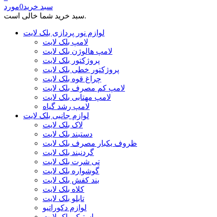
سبد خرید
0
مورد
سبد خرید شما خالی است.
لوازم نور پردازی بلک لایت
لامپ بلک لایت
لامپ هالوژن بلک لایت
پروژکتور بلک لایت
پروژکتور خطی بلک لایت
چراغ قوه بلک لایت
لامپ کم مصرف بلک لایت
لامپ مهتابی بلک لایت
لامپ رشد گیاه
لوازم جانبی بلک لایت
لاک بلک لایت
دستبند بلک لایت
ظروف یکبار مصرف بلک لایت
گردنبند بلک لایت
تی شرت بلک لایت
گوشواره بلک لایت
بند کفش بلک لایت
کلاه بلک لایت
تابلو بلک لایت
لوازم دکوراتیو
استیکر بلک لایت