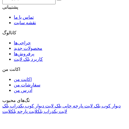
پشتیبانی
تماس با ما
نقشه سایت
کاتالوگ
حراجی‌ها
محصولات جدید
پرفروش‌ها
کاربرد بلک لایت
اکانت من
اکانت من
سفارشات من
آدرس من
تگ‌های محبوب
دیوار کوب بلک لایت
پارچه چاپی بلک لایت
دیوار کوب
بکدراپ بلک
لایت
بکدراپ بلکلایت
پارچه بلکلایت
راه های ارتباطی
آدرس: تهران، اقدسیه، بزرگراه ارتش، بلوار مژدی، بلوار وثوق،