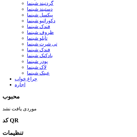
گردنبند شبنما
دستبند شبنما
پیکسل شبنما
دکوراتیو شبنما
فندک شبنما
ظروف شبنما
تابلو شبنما
تی شرت شبنما
فندک شبنما
بادکنک شبنما
پودر شبنما
لاک شبنما
عینک شبنما
چراغ خواب
اجاره
محبوب
موردی یافت نشد
کد QR
تنظیمات