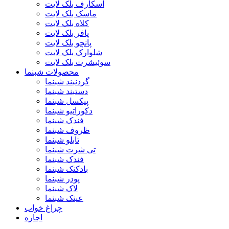
اسکارف بلک لایت
ماسک بلک لایت
کلاه بلک لایت
پافر بلک لایت
پانچو بلک لایت
شلوارک بلک لایت
سوئیشرت بلک لایت
محصولات شبنما
گردنبند شبنما
دستبند شبنما
پیکسل شبنما
دکوراتیو شبنما
فندک شبنما
ظروف شبنما
تابلو شبنما
تی شرت شبنما
فندک شبنما
بادکنک شبنما
پودر شبنما
لاک شبنما
عینک شبنما
چراغ خواب
اجاره