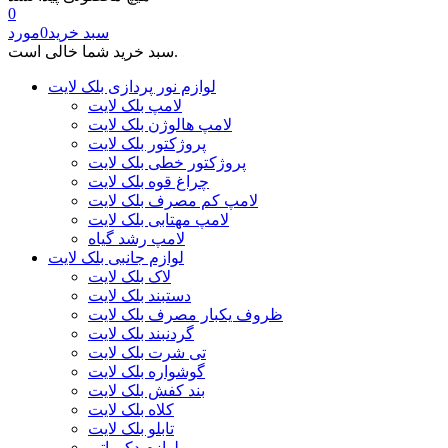
0
سبد خرید
0
مورد
سبد خرید شما خالی است.
لوازم نور پردازی بلک لایت
لامپ بلک لایت
لامپ هالوژن بلک لایت
پروژکتور بلک لایت
پروژکتور خطی بلک لایت
چراغ قوه بلک لایت
لامپ کم مصرف بلک لایت
لامپ مهتابی بلک لایت
لامپ رشد گیاه
لوازم جانبی بلک لایت
لاک بلک لایت
دستبند بلک لایت
ظروف یکبار مصرف بلک لایت
گردنبند بلک لایت
تی شرت بلک لایت
گوشواره بلک لایت
بند کفش بلک لایت
کلاه بلک لایت
تابلو بلک لایت
لوازم دکوراتیو