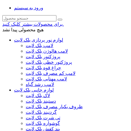
ورود به سیستم
برای محصولات بیشتر کلیک کنید.
هیچ محصولی پیدا نشد
لوازم نور پردازی بلک لایت
لامپ بلک لایت
لامپ هالوژن بلک لایت
پروژکتور بلک لایت
پروژکتور خطی بلک لایت
چراغ قوه بلک لایت
لامپ کم مصرف بلک لایت
لامپ مهتابی بلک لایت
لامپ رشد گیاه
لوازم جانبی بلک لایت
لاک بلک لایت
دستبند بلک لایت
ظروف یکبار مصرف بلک لایت
گردنبند بلک لایت
تی شرت بلک لایت
گوشواره بلک لایت
بند کفش بلک لایت