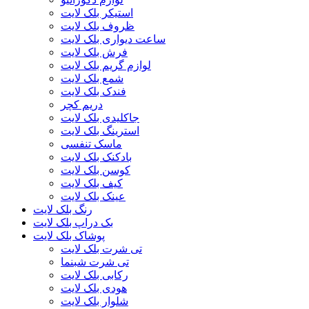
استیکر بلک لایت
ظروف بلک لایت
ساعت دیواری بلک لایت
فرش بلک لایت
لوازم گریم بلک لایت
شمع بلک لایت
فندک بلک لایت
دریم کچر
جاکلیدی بلک لایت
استرینگ بلک لایت
ماسک تنفسی
بادکنک بلک لایت
کوسن بلک لایت
کیف بلک لایت
عینک بلک لایت
رنگ بلک لایت
بک دراپ بلک لایت
پوشاک بلک لایت
تی شرت بلک لایت
تی شرت شبنما
رکابی بلک لایت
هودی بلک لایت
شلوار بلک لایت