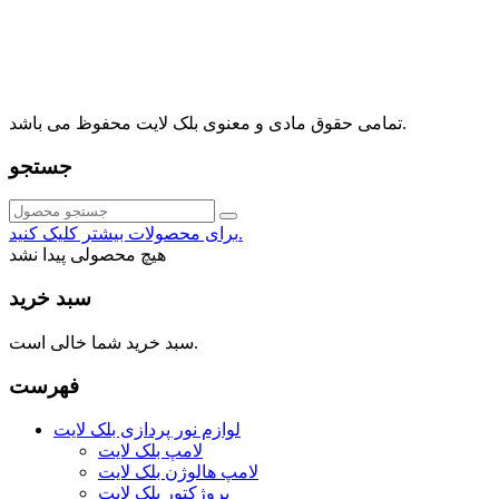
⁩⁧مجتمع آمال⁩، طبقه اول، واحد16، فروشگاه بلک لایت
info@blacklight.ir
021-88091518
تمامی حقوق مادی و معنوی بلک لایت محفوظ می باشد.
جستجو
برای محصولات بیشتر کلیک کنید.
هیچ محصولی پیدا نشد
سبد خرید
سبد خرید شما خالی است.
فهرست
لوازم نور پردازی بلک لایت
لامپ بلک لایت
لامپ هالوژن بلک لایت
پروژکتور بلک لایت