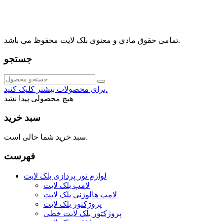
info@blacklight.ir
021-88091518
تمامی حقوق مادی و معنوی بلک لایت محفوظ می باشد.
جستجو
برای محصولات بیشتر کلیک کنید.
هیچ محصولی پیدا نشد
سبد خرید
سبد خرید شما خالی است.
فهرست
لوازم نور پردازی بلک لایت
لامپ بلک لایت
لامپ هالوژنی بلک لایت
پروژکتور بلک لایت
پروژکتور بلک لایت خطی