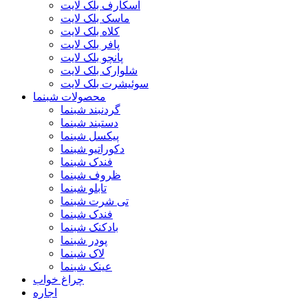
اسکارف بلک لایت
ماسک بلک لایت
کلاه بلک لایت
پافر بلک لایت
پانچو بلک لایت
شلوارک بلک لایت
سوئیشرت بلک لایت
محصولات شبنما
گردنبند شبنما
دستبند شبنما
پیکسل شبنما
دکوراتیو شبنما
فندک شبنما
ظروف شبنما
تابلو شبنما
تی شرت شبنما
فندک شبنما
بادکنک شبنما
پودر شبنما
لاک شبنما
عینک شبنما
چراغ خواب
اجاره