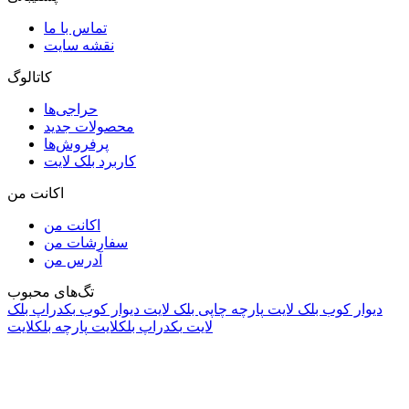
تماس با ما
نقشه سایت
کاتالوگ
حراجی‌ها
محصولات جدید
پرفروش‌ها
کاربرد بلک لایت
اکانت من
اکانت من
سفارشات من
آدرس من
تگ‌های محبوب
دیوار کوب بلک لایت
پارچه چاپی بلک لایت
دیوار کوب
بکدراپ بلک
لایت
بکدراپ بلکلایت
پارچه بلکلایت
راه های ارتباطی
آدرس: تهران، اقدسیه، بزرگراه ارتش، بلوار مژدی، بلوار وثوق،
⁩⁧مجتمع آمال⁩، طبقه اول، واحد16، فروشگاه بلک لایت