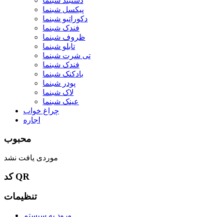
دستبند شبنما
پیکسل شبنما
دکوراتیو شبنما
فندک شبنما
ظروف شبنما
تابلو شبنما
تی شرت شبنما
فندک شبنما
بادکنک شبنما
پودر شبنما
لاک شبنما
عینک شبنما
چراغ خواب
اجاره
محبوب
موردی یافت نشد
کد QR
تنظیمات
ورود به سیستم