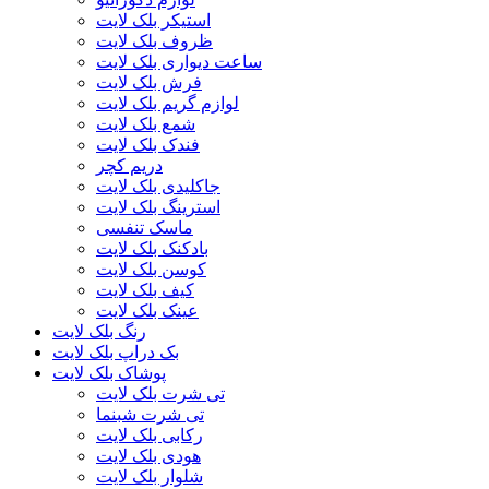
استیکر بلک لایت
ظروف بلک لایت
ساعت دیواری بلک لایت
فرش بلک لایت
لوازم گریم بلک لایت
شمع بلک لایت
فندک بلک لایت
دریم کچر
جاکلیدی بلک لایت
استرینگ بلک لایت
ماسک تنفسی
بادکنک بلک لایت
کوسن بلک لایت
کیف بلک لایت
عینک بلک لایت
رنگ بلک لایت
بک دراپ بلک لایت
پوشاک بلک لایت
تی شرت بلک لایت
تی شرت شبنما
رکابی بلک لایت
هودی بلک لایت
شلوار بلک لایت