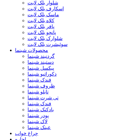
شلوار بلک لایت
اسکارف بلک لایت
ماسک بلک لایت
کلاه بلک لایت
پافر بلک لایت
پانچو بلک لایت
شلوارک بلک لایت
سوئیشرت بلک لایت
محصولات شبنما
گردنبند شبنما
دستبند شبنما
پیکسل شبنما
دکوراتیو شبنما
فندک شبنما
ظروف شبنما
تابلو شبنما
تی شرت شبنما
فندک شبنما
بادکنک شبنما
پودر شبنما
لاک شبنما
عینک شبنما
چراغ خواب
اجاره