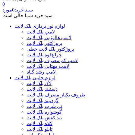
0
سبد خرید
0
مورد
سبد خرید شما خالی است.
لوازم نور پردازی بلک لایت
لامپ بلک لایت
لامپ هالوژنی بلک لایت
پروژکتور بلک لایت
پروژکتور بلک لایت خطی
چراغ‌قوه بلک لایت
لامپ کم مصرف بلک لایت
لامپ مهتابی بلک لایت
لامپ رشد گیاه
لوازم جانبی بلک لایت
لاک بلک لایت
دستبند بلک لایت
ظروف یکبار مصرف بلک لایت
گردنبند بلک لایت
تی شرت بلک لایت
گوشواره بلک لایت
بند کفش بلک لایت
کلاه بلک لایت
تابلو بلک لایت
لوازم دکوراتیو