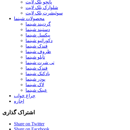
پانچو بلک لایت
شلوارک بلک لایت
سوئیشرت بلک لایت
محصولات شبنما
گردنبند شبنما
دستبند شبنما
پیکسل شبنما
دکوراتیو شبنما
فندک شبنما
ظروف شبنما
تابلو شبنما
تی شرت شبنما
فندک شبنما
بادکنک شبنما
پودر شبنما
لاک شبنما
عینک شبنما
چراغ خواب
اجاره
اشتراک گذاری
Share on Twitter
Share on Facebook