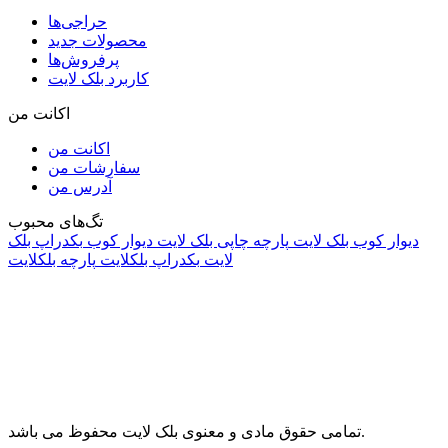
حراجی‌ها
محصولات جدید
پرفروش‌ها
کاربرد بلک لایت
اکانت من
اکانت من
سفارشات من
آدرس من
تگ‌های محبوب
دیوار کوب بلک لایت
پارچه چاپی بلک لایت
دیوار کوب
بکدراپ بلک
لایت
بکدراپ بلکلایت
پارچه بلکلایت
راه های ارتباطی
آدرس: تهران، اقدسیه، بزرگراه ارتش، بلوار مژدی، بلوار وثوق،
⁩⁧مجتمع آمال⁩، طبقه اول، واحد16، فروشگاه بلک لایت
info@blacklight.ir
021-88091518
تمامی حقوق مادی و معنوی بلک لایت محفوظ می باشد.