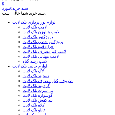
0
سبد خرید
0
مورد
سبد خرید شما خالی است.
لوازم نور پردازی بلک لایت
لامپ بلک لایت
لامپ هالوژن بلک لایت
پروژکتور بلک لایت
پروژکتور خطی بلک لایت
چراغ قوه بلک لایت
لامپ کم مصرف بلک لایت
لامپ مهتابی بلک لایت
لامپ رشد گیاه
لوازم جانبی بلک لایت
لاک بلک لایت
دستبند بلک لایت
ظروف یکبار مصرف بلک لایت
گردنبند بلک لایت
تی شرت بلک لایت
گوشواره بلک لایت
بند کفش بلک لایت
کلاه بلک لایت
تابلو بلک لایت
لوازم دکوراتیو