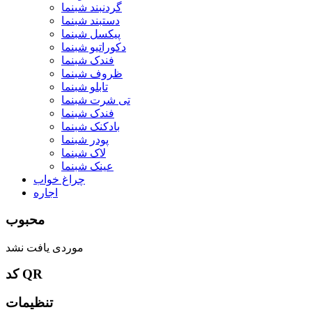
گردنبند شبنما
دستبند شبنما
پیکسل شبنما
دکوراتیو شبنما
فندک شبنما
ظروف شبنما
تابلو شبنما
تی شرت شبنما
فندک شبنما
بادکنک شبنما
پودر شبنما
لاک شبنما
عینک شبنما
چراغ خواب
اجاره
محبوب
موردی یافت نشد
کد QR
تنظیمات