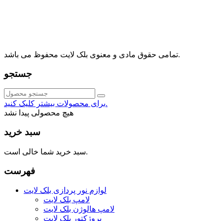
⁩⁧مجتمع آمال⁩، طبقه اول، واحد16، فروشگاه بلک لایت
info@blacklight.ir
021-88091518
تمامی حقوق مادی و معنوی بلک لایت محفوظ می باشد.
جستجو
برای محصولات بیشتر کلیک کنید.
هیچ محصولی پیدا نشد
سبد خرید
سبد خرید شما خالی است.
فهرست
لوازم نور پردازی بلک لایت
لامپ بلک لایت
لامپ هالوژن بلک لایت
پروژکتور بلک لایت