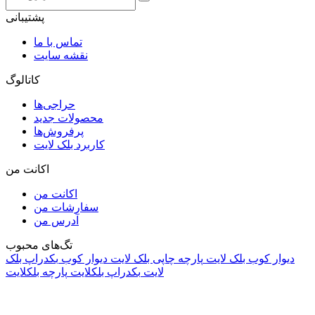
پشتیبانی
تماس با ما
نقشه سایت
کاتالوگ
حراجی‌ها
محصولات جدید
پرفروش‌ها
کاربرد بلک لایت
اکانت من
اکانت من
سفارشات من
آدرس من
تگ‌های محبوب
دیوار کوب بلک لایت
پارچه چاپی بلک لایت
دیوار کوب
بکدراپ بلک
لایت
بکدراپ بلکلایت
پارچه بلکلایت
راه های ارتباطی
آدرس: تهران، اقدسیه، بزرگراه ارتش، بلوار مژدی، بلوار وثوق،