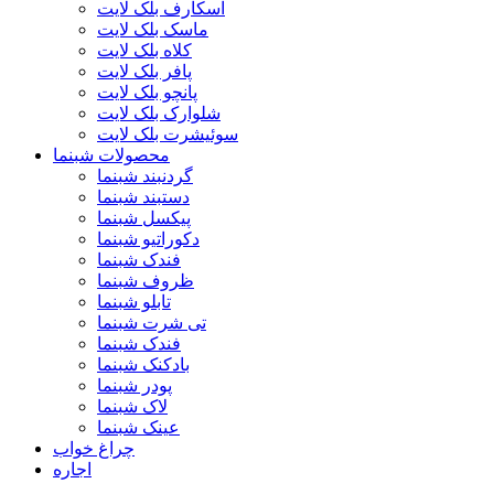
اسکارف بلک لایت
ماسک بلک لایت
کلاه بلک لایت
پافر بلک لایت
پانچو بلک لایت
شلوارک بلک لایت
سوئیشرت بلک لایت
محصولات شبنما
گردنبند شبنما
دستبند شبنما
پیکسل شبنما
دکوراتیو شبنما
فندک شبنما
ظروف شبنما
تابلو شبنما
تی شرت شبنما
فندک شبنما
بادکنک شبنما
پودر شبنما
لاک شبنما
عینک شبنما
چراغ خواب
اجاره