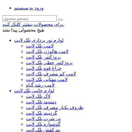
ورود به سیستم
برای محصولات بیشتر کلیک کنید.
هیچ محصولی پیدا نشد
لوازم نور پردازی بلک لایت
لامپ بلک لایت
لامپ هالوژن بلک لایت
پروژکتور بلک لایت
پروژکتور خطی بلک لایت
چراغ قوه بلک لایت
لامپ کم مصرف بلک لایت
لامپ مهتابی بلک لایت
لامپ رشد گیاه
لوازم جانبی بلک لایت
لاک بلک لایت
دستبند بلک لایت
ظروف یکبار مصرف بلک لایت
گردنبند بلک لایت
تی شرت بلک لایت
گوشواره بلک لایت
بند کفش بلک لایت