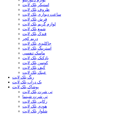
استیکر بلک لایت
ظروف بلک لایت
ساعت دیواری بلک لایت
فرش بلک لایت
لوازم گریم بلک لایت
شمع بلک لایت
فندک بلک لایت
دریم کچر
جاکلیدی بلک لایت
استرینگ بلک لایت
ماسک تنفسی
بادکنک بلک لایت
کوسن بلک لایت
کیف بلک لایت
عینک بلک لایت
رنگ بلک لایت
بک دراپ بلک لایت
پوشاک بلک لایت
تی شرت بلک لایت
تی شرت شبنما
رکابی بلک لایت
هودی بلک لایت
شلوار بلک لایت