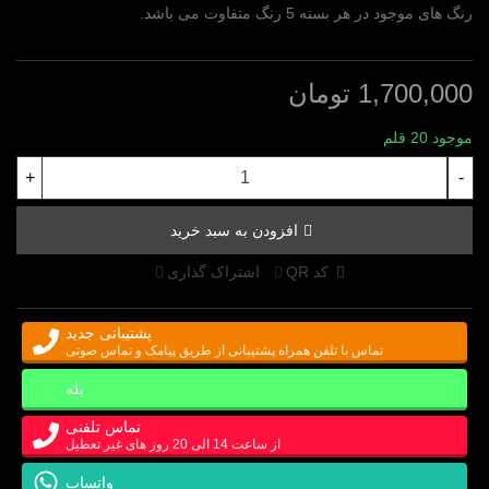
رنگ های موجود در هر بسته 5 رنگ متفاوت می باشد.
1,700,000 تومان
موجود
20 قلم
+
-
افزودن به سبد خرید
کد QR
اشتراک گذاری
پشتیبانی جدید
تماس با تلفن همراه پشتیبانی از طریق پیامک و تماس صوتی
بله
تماس تلفنی
از ساعت 14 الی 20 روز های غیر تعطیل
واتساپ