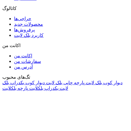
کاتالوگ
حراجی‌ها
محصولات جدید
پرفروش‌ها
کاربرد بلک لایت
اکانت من
اکانت من
سفارشات من
آدرس من
تگ‌های محبوب
دیوار کوب بلک لایت
پارچه چاپی بلک لایت
دیوار کوب
بکدراپ بلک
لایت
بکدراپ بلکلایت
پارچه بلکلایت
راه های ارتباطی
آدرس: تهران، اقدسیه، بزرگراه ارتش، بلوار مژدی، بلوار وثوق،
⁩⁧مجتمع آمال⁩، طبقه اول، واحد16، فروشگاه بلک لایت
info@blacklight.ir