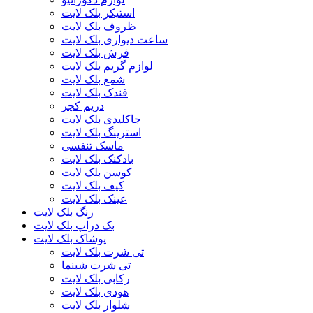
استیکر بلک لایت
ظروف بلک لایت
ساعت دیواری بلک لایت
فرش بلک لایت
لوازم گریم بلک لایت
شمع بلک لایت
فندک بلک لایت
دریم کچر
جاکلیدی بلک لایت
استرینگ بلک لایت
ماسک تنفسی
بادکنک بلک لایت
کوسن بلک لایت
کیف بلک لایت
عینک بلک لایت
رنگ بلک لایت
بک دراپ بلک لایت
پوشاک بلک لایت
تی شرت بلک لایت
تی شرت شبنما
رکابی بلک لایت
هودی بلک لایت
شلوار بلک لایت