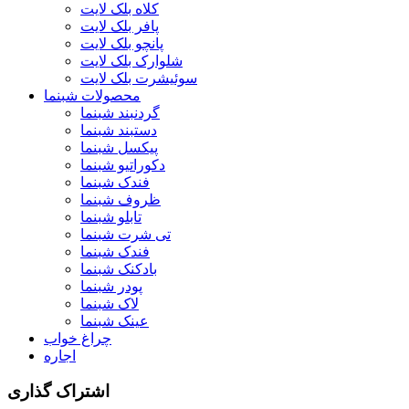
کلاه بلک لایت
پافر بلک لایت
پانچو بلک لایت
شلوارک بلک لایت
سوئیشرت بلک لایت
محصولات شبنما
گردنبند شبنما
دستبند شبنما
پیکسل شبنما
دکوراتیو شبنما
فندک شبنما
ظروف شبنما
تابلو شبنما
تی شرت شبنما
فندک شبنما
بادکنک شبنما
پودر شبنما
لاک شبنما
عینک شبنما
چراغ خواب
اجاره
اشتراک گذاری