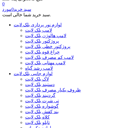
0
سبد خرید
0
مورد
سبد خرید شما خالی است.
لوازم نور پردازی بلک لایت
لامپ بلک لایت
لامپ هالوژن بلک لایت
پروژکتور بلک لایت
پروژکتور خطی بلک لایت
چراغ قوه بلک لایت
لامپ کم مصرف بلک لایت
لامپ مهتابی بلک لایت
لامپ رشد گیاه
لوازم جانبی بلک لایت
لاک بلک لایت
دستبند بلک لایت
ظروف یکبار مصرف بلک لایت
گردنبند بلک لایت
تی شرت بلک لایت
گوشواره بلک لایت
بند کفش بلک لایت
کلاه بلک لایت
تابلو بلک لایت
لوازم دکوراتیو