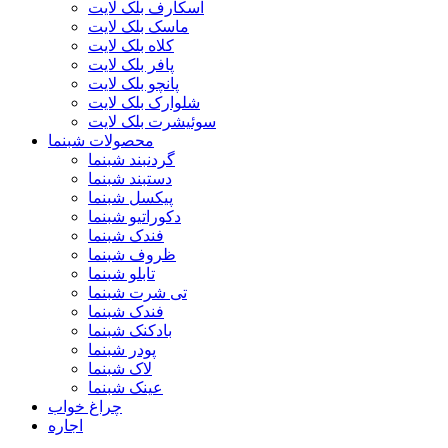
اسکارف بلک لایت
ماسک بلک لایت
کلاه بلک لایت
پافر بلک لایت
پانچو بلک لایت
شلوارک بلک لایت
سوئیشرت بلک لایت
محصولات شبنما
گردنبند شبنما
دستبند شبنما
پیکسل شبنما
دکوراتیو شبنما
فندک شبنما
ظروف شبنما
تابلو شبنما
تی شرت شبنما
فندک شبنما
بادکنک شبنما
پودر شبنما
لاک شبنما
عینک شبنما
چراغ خواب
اجاره