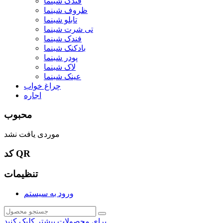
فندک شبنما
ظروف شبنما
تابلو شبنما
تی شرت شبنما
فندک شبنما
بادکنک شبنما
پودر شبنما
لاک شبنما
عینک شبنما
چراغ خواب
اجاره
محبوب
موردی یافت نشد
کد QR
تنظیمات
ورود به سیستم
برای محصولات بیشتر کلیک کنید.