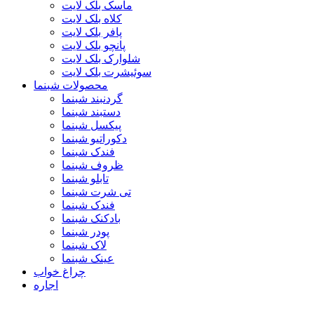
ماسک بلک لایت
کلاه بلک لایت
پافر بلک لایت
پانچو بلک لایت
شلوارک بلک لایت
سوئیشرت بلک لایت
محصولات شبنما
گردنبند شبنما
دستبند شبنما
پیکسل شبنما
دکوراتیو شبنما
فندک شبنما
ظروف شبنما
تابلو شبنما
تی شرت شبنما
فندک شبنما
بادکنک شبنما
پودر شبنما
لاک شبنما
عینک شبنما
چراغ خواب
اجاره