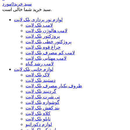
سبد خرید
0
مورد
سبد خرید شما خالی است.
لوازم نور پردازی بلک لایت
لامپ بلک لایت
لامپ هالوژن بلک لایت
پروژکتور بلک لایت
پروژکتور خطی بلک لایت
چراغ قوه بلک لایت
لامپ کم مصرف بلک لایت
لامپ مهتابی بلک لایت
لامپ رشد گیاه
لوازم جانبی بلک لایت
لاک بلک لایت
دستبند بلک لایت
ظروف یکبار مصرف بلک لایت
گردنبند بلک لایت
تی شرت بلک لایت
گوشواره بلک لایت
بند کفش بلک لایت
کلاه بلک لایت
تابلو بلک لایت
لوازم دکوراتیو
استیکر بلک لایت