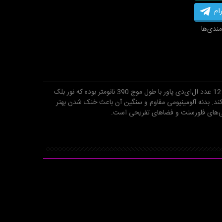
ام
مندی‌ها
لامپ بلک لایت 12 وات حبابی مدل E27 با طراحی استاندارد و نصب آسان، به راحتی در سرپیچ‌های معمولی قابل استفاده است. این محصول دارای 12 عدد ال‌ای‌دی پاور با طول موج 390 نانومتر بوده که نور بلک
ند. بدنه آلومینیومی مقاوم و سنگین آن باعث خنک شدن بهتر
اشی‌های فلورسنت و فضاهای تفریحی است.