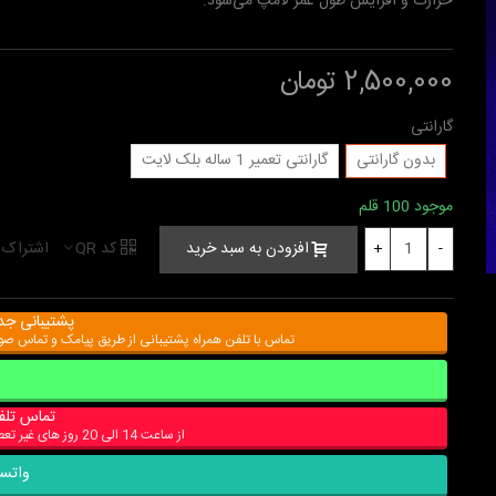
حرارت و افزایش طول عمر لامپ می‌شود.
2,500,000 تومان
گارانتی
بدون گارانتی
گارانتی تعمیر 1 ساله بلک لایت
موجود
100 قلم
کد QR
اشتراک 
افزودن به سبد خرید
+
-
پشتیبانی جد
تماس با تلفن همراه پشتیبانی از طریق پیامک و تماس ص
تماس تلف
از ساعت 14 الی 20 روز های غیر تعطیل
واتس