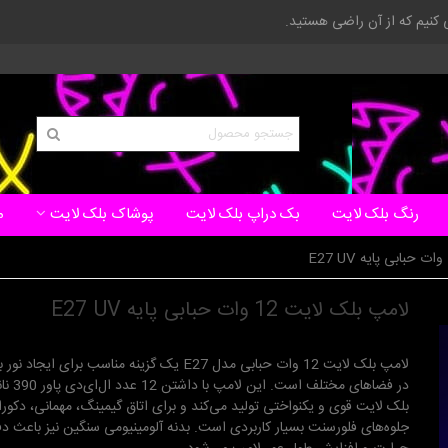
ی کنیم که از آن راضی هستید.
رنگ بلک لایت
بک دراپ بلک لایت
پوشاک بلک لایت
م
لامپ بلک لایت 12 وات حبابی پایه E27 UV
لامپ بلک لایت 12 وات حبابی مدل E27 یک گزینه مناسب برای ایج
در فضاهای مختلف ا
بلک لایت قوی و یکنواختی تولید می‌کند و برای اتاق گیمینگ، مهمانی، دکور
جلوه‌های فلورسنت بسیار کاربردی است. بدنه آلومینیومی سنگین نیز باعث دف