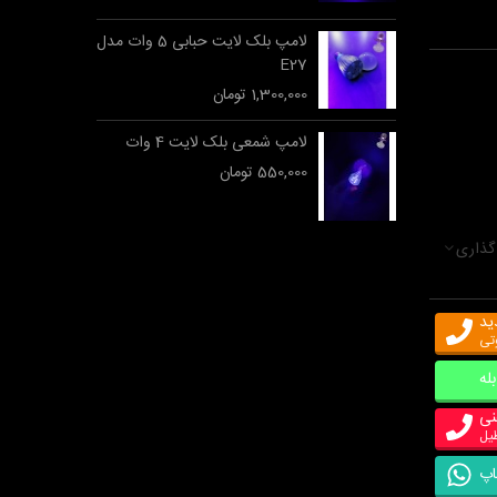
لامپ بلک لایت حبابی 5 وات مدل
E27
1,300,000 تومان
لامپ شمعی بلک لایت 4 وات
550,000 تومان
گذاری
ید
وتی
بله
نی
اپ